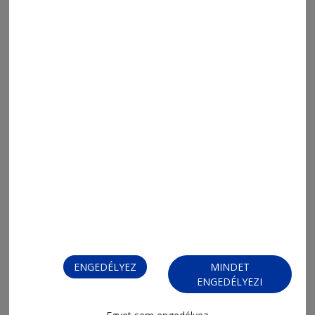
2026. augusztus 6., 13:15
A legtöbb bejelentés májusban és
júniusban futott be
2026. augusztus 6., 13:12
ENGEDÉLYEZ
MINDET
Tartósított bolondságok 66.
ENGEDÉLYEZI