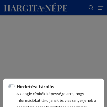
T
Hirdetési tárolás
A Google címkék képessége arra, hogy
információkat tároljanak és visszanyerjenek a
személyre szabott hirdetések szolgálata