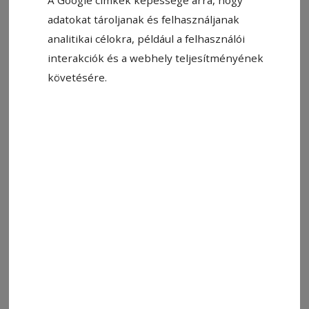
adatokat tároljanak és felhasználjanak
analitikai célokra, például a felhasználói
interakciók és a webhely teljesítményének
követésére.
Állítsa be, hogy a Google-
találatokban a Hargita Népe elöl
legyen!
Néptánccal, népzenével telített estet szervez a
táncház napja alkalmából pénteken az Erdélyi
Hagyományok Háza Alapítvány csapata
Csíkszereda szívében. A
program
szerint 18.30-
tól flashmob lesz a Majláth Gusztáv Károly
téren, 19 órától gyermektáncház és székitánc-
oktatás lesz fiataloknak és felnőtteknek a
Zengő Térben, amit szabad táncház követ 20