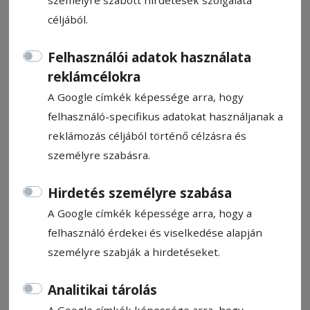
céljából.
Felhasználói adatok használata
reklámcélokra
A táncház napja
A Google címkék képessége arra, hogy
Csíkszeredában
felhasználó-specifikus adatokat használjanak a
reklámozás céljából történő célzásra és
személyre szabásra.
Ajánló
2026. május 7., 14:17
Hirdetés személyre szabása
A Google címkék képessége arra, hogy a
felhasználó érdekei és viselkedése alapján
személyre szabják a hirdetéseket.
Analitikai tárolás
A Google címkék képessége arra, hogy