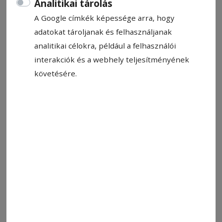
Analitikai tárolás
A Google címkék képessége arra, hogy
adatokat tároljanak és felhasználjanak
analitikai célokra, például a felhasználói
Állítsa be, hogy a Google-
interakciók és a webhely teljesítményének
találatokban a Hargita Népe elöl
követésére.
legyen!
Az 1848–49-es magyar forradalom és
szabadságharc évfordulóján kétnapos
ünnepi
programsorozatot
szerveznek Csíkszeredában.
A köztéri megemlékezések sorát a Gál Sándor-
szobornál szombaton 17 órától kezdődő
koszorúzás nyitja, közreműködnek a Nagy Imre
Általános Iskola diákjai, valamint a Csíkszeredai
Fúvószenekar. Ezt követően a megemlékezők a