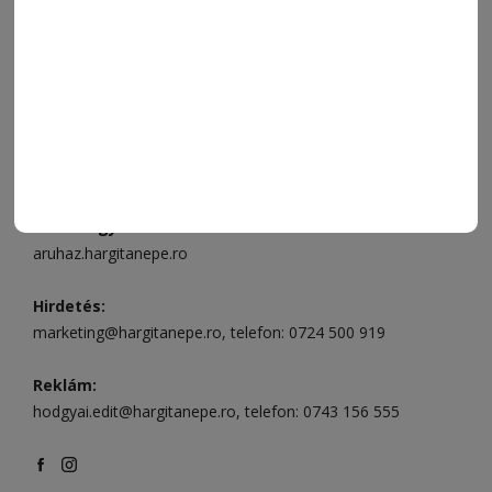
Ügyfélszolgálat (apróhirdetések, előfizetések)
Csíkszereda üzlet:
Csíki Mozi épülete
, telefon:
0728 001
496
Csíkszereda szerkesztőség:
Márton Áron utca 21. szám
Székelyudvarhely:
Vár utca 5 szám
, telefon:
0738 823 219
e-mail:
aruhaz@hargitanepe.ro
Online ügyintézés és webáruház:
aruhaz.hargitanepe.ro
Hirdetés:
marketing@hargitanepe.ro
, telefon:
0724 500 919
Reklám:
hodgyai.edit@hargitanepe.ro
, telefon:
0743 156 555