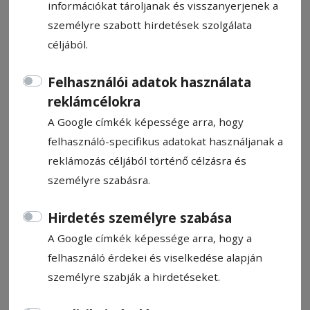
információkat tároljanak és visszanyerjenek a
személyre szabott hirdetések szolgálata
céljából.
Felhasználói adatok használata
Ünnepi megemlékezés
reklámcélokra
Csíkszeredában
A Google címkék képessége arra, hogy
felhasználó-specifikus adatokat használjanak a
Ajánló
reklámozás céljából történő célzásra és
2026. március 12., 15:46
személyre szabásra.
Hirdetés személyre szabása
A Google címkék képessége arra, hogy a
felhasználó érdekei és viselkedése alapján
személyre szabják a hirdetéseket.