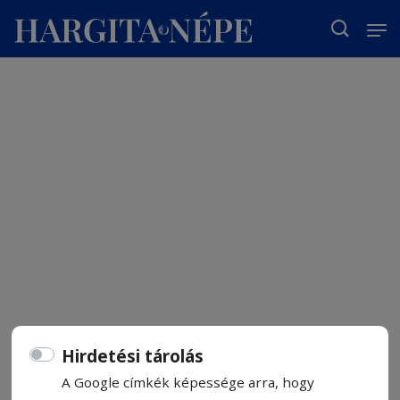
T
Hirdetési tárolás
A Google címkék képessége arra, hogy