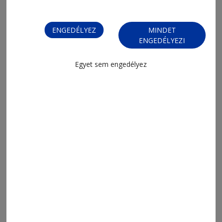
ENGEDÉLYEZ
MINDET
ENGEDÉLYEZI
Egyet sem engedélyez
2026. augusztus 5., 17:52
Két napot nyert az atomerőmű