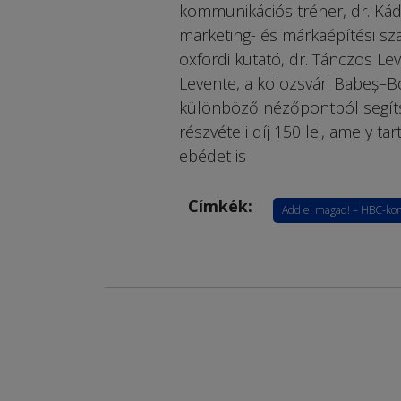
kommunikációs tréner, dr. Ká
marketing- és márkaépítési sz
oxfordi kutató, dr. Tánczos Le
Levente, a kolozsvári Babeș–B
különböző nézőpontból segíts
részvételi díj 150 lej, amely 
ebédet is
Címkék:
Add el magad! – HBC-kon