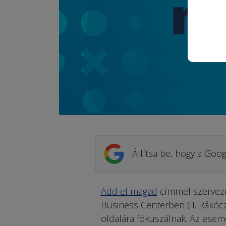
Állítsa be, hogy a Goog
Add el magad
címmel szervezn
Business Centerben (II. Rákóczi
oldalára fókuszálnak. Az ese