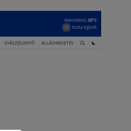
Maroshévíz
28°C
tiszta égbolt
GYÁSZJELENTŐ
ÁLLÁSHIRDETÉS