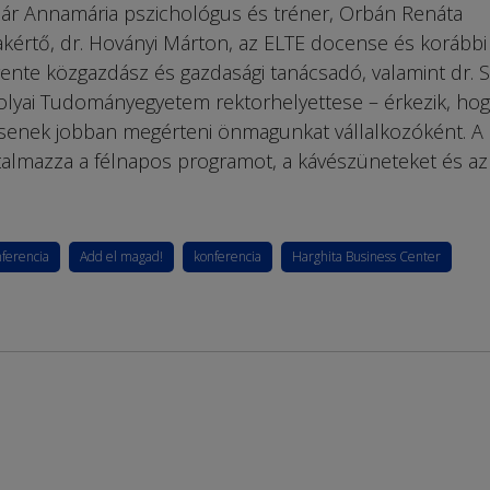
dár Annamária pszichológus és tréner, Orbán Renáta
akértő, dr. Hoványi Márton, az ELTE docense és korábbi
vente közgazdász és gazdasági tanácsadó, valamint dr. 
olyai Tudományegyetem rektorhelyettese – érkezik, hog
enek jobban megérteni önmagunkat vállalkozóként. A
tartalmazza a félnapos programot, a kávészüneteket és az
ferencia
Add el magad!
konferencia
Harghita Business Center