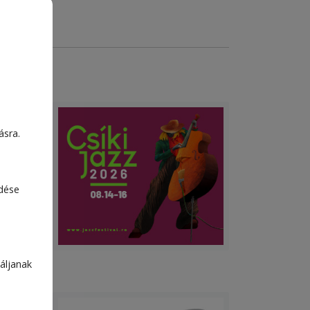
ásra.
edése
áljanak