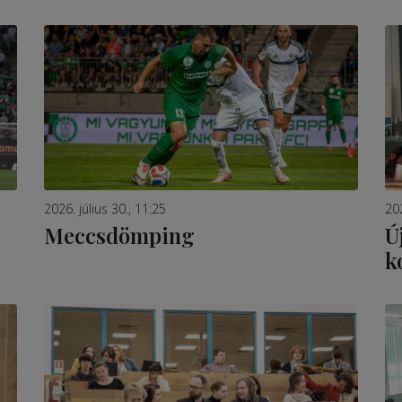
2026. július 30., 11:25
20
Meccsdömping
Ú
k