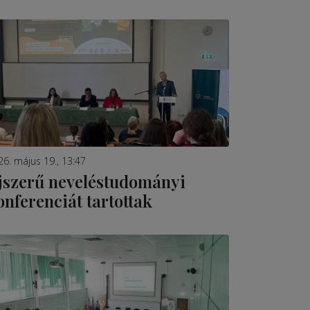
26. május 19., 13:47
jszerű neveléstudományi
onferenciát tartottak