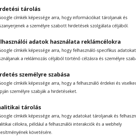
rdetési tárolás
Google címkék képessége arra, hogy információkat tároljanak és
szanyerjenek a személyre szabott hirdetések szolgálata céljából.
! – HBC-konferencia
lhasználói adatok használata reklámcélokra
Google címkék képessége arra, hogy felhasználó-specifikus adatokat
sználjanak a reklámozás céljából történő célzásra és személyre szab
rdetés személyre szabása
Google címkék képessége arra, hogy a felhasználó érdekei és viselk
apján személyre szabják a hirdetéseket.
alitikai tárolás
Google címkék képessége arra, hogy adatokat tároljanak és felhaszn
litikai célokra, például a felhasználói interakciók és a webhely
ljesítményének követésére.