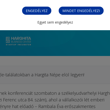
ENGEDÉLYEZ
MINDET ENGEDÉLYEZI
Egyet sem engedélyez
le-találatokban a Hargita Népe elöl legyen!
ek konferenciát szombaton a székelyudvarhelyi Harghi
 Ferenc utca 84. szám), ahol a vállalkozói lét emberi
ményre hat előadó – Rambala Éva erőszakmentes