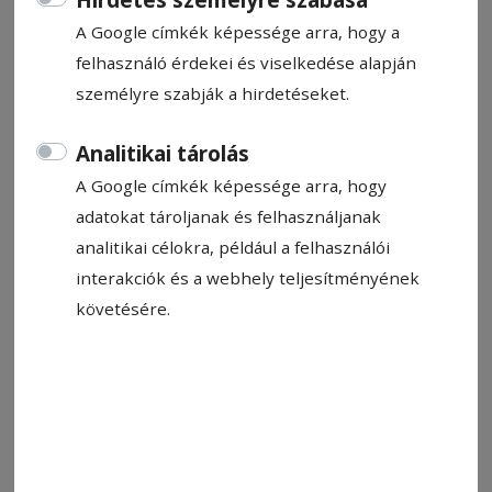
Hirdetés személyre szabása
A Google címkék képessége arra, hogy a
Létai Tibor
felhasználó érdekei és viselkedése alapján
2024. augusztus 30., 11:44
Becsült olvasási idő: 4 perc
személyre szabják a hirdetéseket.
Analitikai tárolás
A Google címkék képessége arra, hogy
adatokat tároljanak és felhasználjanak
analitikai célokra, például a felhasználói
interakciók és a webhely teljesítményének
követésére.
Fotó: Szilágyi Katalin
Állítsa be, hogy a Google-
találatokban a Hargita Népe elöl