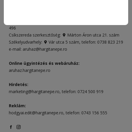
ELÉRHETŐSÉGEK
Ügyfélszolgálat (apróhirdetések, előfizetések)
Csíkszereda üzlet:
Csíki Mozi épülete
, telefon:
0728 001
496
Csíkszereda szerkesztőség:
Márton Áron utca 21. szám
Székelyudvarhely:
Vár utca 5 szám
, telefon:
0738 823 219
e-mail:
aruhaz@hargitanepe.ro
Online ügyintézés és webáruház:
aruhaz.hargitanepe.ro
Hirdetés:
marketing@hargitanepe.ro
, telefon:
0724 500 919
Reklám:
hodgyai.edit@hargitanepe.ro
, telefon:
0743 156 555