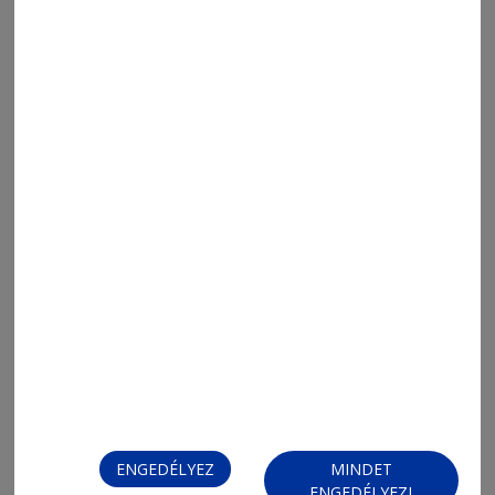
2023. február 10., 7:10
Tollak, melyeknek lelkük van
ENGEDÉLYEZ
MINDET
ENGEDÉLYEZI