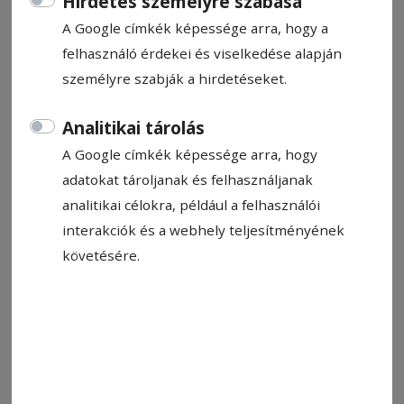
Hirdetés személyre szabása
A Google címkék képessége arra, hogy a
felhasználó érdekei és viselkedése alapján
személyre szabják a hirdetéseket.
Analitikai tárolás
A Google címkék képessége arra, hogy
adatokat tároljanak és felhasználjanak
Fotó: Fodor Boglárka archívuma
analitikai célokra, például a felhasználói
interakciók és a webhely teljesítményének
Állítsa be, hogy a Google-
követésére.
találatokban a Hargita Népe elöl
legyen!
Fodor Boglárka 2020-ban kezdett fa ékszereket
készíteni. A járvány időszaka okozta bezártság