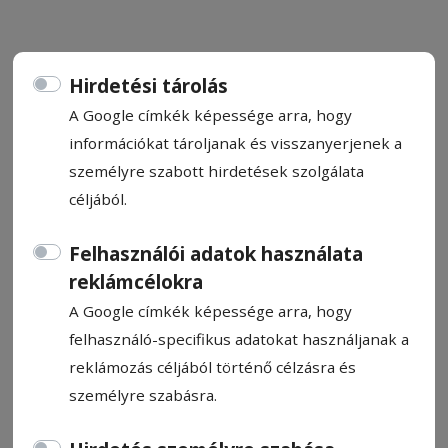
Hirdetési tárolás
A Google címkék képessége arra, hogy
Kiegészítők, természetesen
információkat tároljanak és visszanyerjenek a
személyre szabott hirdetések szolgálata
Nincs két egyforma darab. Talán ez jellemzi
céljából.
leginkább a gyergyótekerőpataki Fodor
Boglárka által készített fa ékszereket,
Felhasználói adatok használata
amiket pirogravírozási és csiszolási
reklámcélokra
technikákkal készít el.
A Google címkék képessége arra, hogy
felhasználó-specifikus adatokat használjanak a
Fórika Dóra
reklámozás céljából történő célzásra és
2023. február 24., 12:26
Becsült olvasási idő: 4 perc
személyre szabásra.