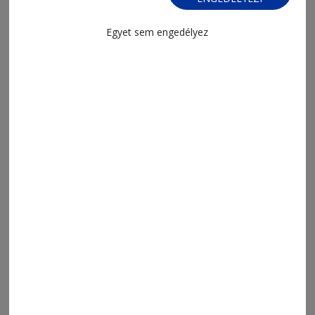
Egyet sem engedélyez
2023. február 3., 14:04
Minden öltözéket feldobnak
2023. január 27., 14:17
Játék a fonalakkal