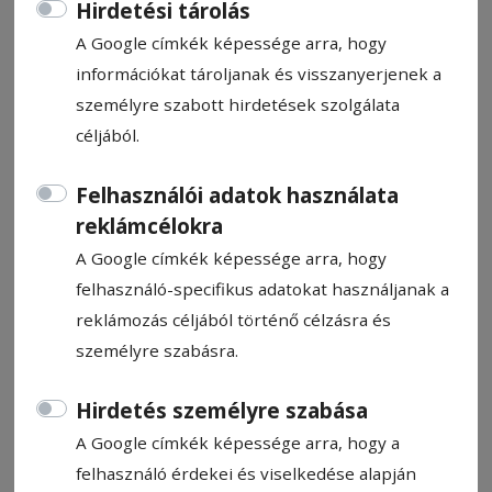
Hirdetési tárolás
A Google címkék képessége arra, hogy
információkat tároljanak és visszanyerjenek a
személyre szabott hirdetések szolgálata
céljából.
CÍMKE: SAKKSULI
Felhasználói adatok használata
reklámcélokra
Állítsa be, hogy a Google
találatokban a Hargita Népe elől
A Google címkék képessége arra, hogy
legyen!
felhasználó-specifikus adatokat használjanak a
reklámozás céljából történő célzásra és
személyre szabásra.
Hirdetés személyre szabása
A Google címkék képessége arra, hogy a
felhasználó érdekei és viselkedése alapján