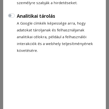
személyre szabják a hirdetéseket.
Analitikai tárolás
A Google címkék képessége arra, hogy
adatokat tároljanak és felhasználjanak
2025. január 17., 9:57
analitikai célokra, például a felhasználói
Sakksuli (663.)
interakciók és a webhely teljesítményének
követésére.
2025. január 10., 9:10
Sakksuli (662)