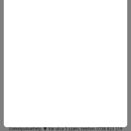
MENÜ
FRISS
NAPI PARA
ORSZÁG-VILÁG
ÁRUHÁZ
SPORT
ESEMÉNYNAPTÁR
SZÍNES
IMPRESSZUM
VIDEÓ
MÉDIAAJÁNLAT
FÓRUM
JÁTÉKSZABÁLYZAT
ELÉRHETŐSÉGEK
Ügyfélszolgálat (apróhirdetések, előfizetések)
Csíkszereda üzlet:
Csíki Mozi épülete
, telefon:
0728 001
496
Csíkszereda szerkesztőség:
Márton Áron utca 21. szám
Székelyudvarhely:
Vár utca 5 szám
, telefon:
0738 823 219