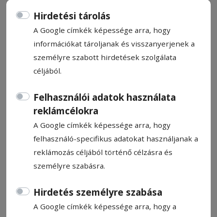
Hirdetési tárolás
A Google címkék képessége arra, hogy
információkat tároljanak és visszanyerjenek a
személyre szabott hirdetések szolgálata
Sakksuli (673)
céljából.
Biró Sándor
Felhasználói adatok használata
2025. március 28., 9:39
reklámcélokra
A Google címkék képessége arra, hogy
felhasználó-specifikus adatokat használjanak a
reklámozás céljából történő célzásra és
személyre szabásra.
Hirdetés személyre szabása
A Google címkék képessége arra, hogy a