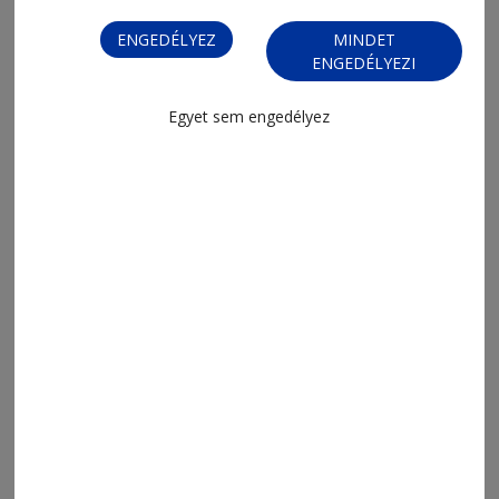
ENGEDÉLYEZ
MINDET
ENGEDÉLYEZI
Egyet sem engedélyez
2026. július 10., 19:12
Sakksuli (733.)