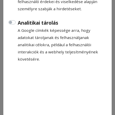
felhasználó érdekei és viselkedése alapján
személyre szabják a hirdetéseket.
Analitikai tárolás
A Google címkék képessége arra, hogy
adatokat tároljanak és felhasználjanak
analitikai célokra, például a felhasználói
interakciók és a webhely teljesítményének
követésére.
Állítsa be, hogy a Google-
találatokban a Hargita Népe elöl
legyen!
Német győzelemmel zárult az Európai Sakk
Unió (ECU) égisze alatt Eforie Nordon tartott