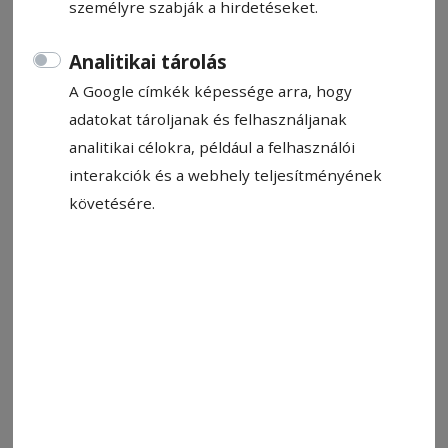
személyre szabják a hirdetéseket.
Analitikai tárolás
A Google címkék képessége arra, hogy
adatokat tároljanak és felhasználjanak
2025. március 13., 11:10
analitikai célokra, például a felhasználói
Hogy ne a kutakba folyjon a szennyvíz
interakciók és a webhely teljesítményének
Rugonfalván folytatódik, Si­­mén­falván pedig még
követésére.
az idén elkezdődhet a szen­ny­­-vízhálózat
építése. A hiánypótló beruházások két sikeres
pályázatnak kö­szön­hetően valósulnak meg.
2024. december 17., 8:49
Elütött a vonat egy autót
Székelykeresztúr határában, személyi
sérülés nem történt