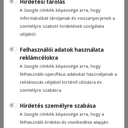
Hirdetési tárolás
A Google címkék képessége arra, hogy
információkat tároljanak és visszanyerjenek a
személyre szabott hirdetések szolgálata
céljából.
CÍMKE: RUGONFALVA
Felhasználói adatok használata
reklámcélokra
Állítsa be, hogy a Google
A Google címkék képessége arra, hogy
találatokban a Hargita Népe elől
felhasználó-specifikus adatokat használjanak a
legyen!
reklámozás céljából történő célzásra és
személyre szabásra.
Hirdetés személyre szabása
A Google címkék képessége arra, hogy a
felhasználó érdekei és viselkedése alapján