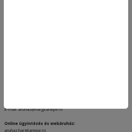
FRISS
NAPI PARA
ORSZÁG-VILÁG
ÁRUHÁZ
SPORT
ESEMÉNYNAPTÁR
SZÍNES
IMPRESSZUM
VIDEÓ
MÉDIAAJÁNLAT
FÓRUM
JÁTÉKSZABÁLYZAT
ELÉRHETŐSÉGEK
Ügyfélszolgálat (apróhirdetések, előfizetések)
Csíkszereda üzlet:
Csíki Mozi épülete
, telefon:
0728 001 496
Csíkszereda szerkesztőség:
Márton Áron utca 21. szám
Székelyudvarhely:
Vár utca 5 szám
, telefon:
0738 823 219
e-mail:
aruhaz@hargitanepe.ro
Online ügyintézés és webáruház:
aruhaz.hargitanepe.ro