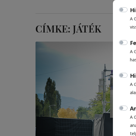
Hi
A 
CÍMKE: JÁTÉK
vis
Fe
A 
ha
Hi
A 
al
An
A 
ana
te