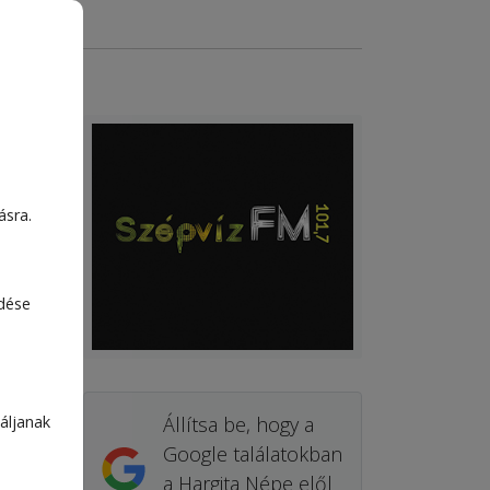
ásra.
edése
áljanak
Állítsa be, hogy a
Google találatokban
a Hargita Népe elől