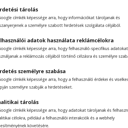
rdetési tárolás
Google címkék képessége arra, hogy információkat tároljanak és
szanyerjenek a személyre szabott hirdetések szolgálata céljából.
lhasználói adatok használata reklámcélokra
Google címkék képessége arra, hogy felhasználó-specifikus adatokat
sználjanak a reklámozás céljából történő célzásra és személyre szab
rdetés személyre szabása
Google címkék képessége arra, hogy a felhasználó érdekei és viselk
apján személyre szabják a hirdetéseket.
alitikai tárolás
Google címkék képessége arra, hogy adatokat tároljanak és felhaszn
litikai célokra, például a felhasználói interakciók és a webhely
ljesítményének követésére.