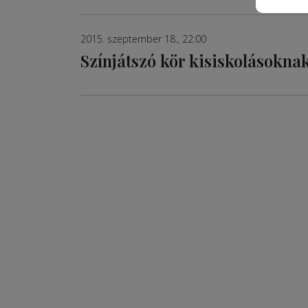
2015. szeptember 18., 22:00
Színjátszó kör kisiskolásokna