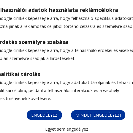
lhasználói adatok használata reklámcélokra
Google címkék képessége arra, hogy felhasználó-specifikus adatokat
sználjanak a reklámozás céljából történő célzásra és személyre szab
rdetés személyre szabása
Google címkék képessége arra, hogy a felhasználó érdekei és viselk
mpetenciák fejlesztésére
apján személyre szabják a hirdetéseket.
alitikai tárolás
Google címkék képessége arra, hogy adatokat tároljanak és felhaszn
ütt
litikai célokra, például a felhasználói interakciók és a webhely
ljesítményének követésére.
ENGEDÉLYEZ
MINDET ENGEDÉLYEZI
olabuszokra lenne szükség
Egyet sem engedélyez