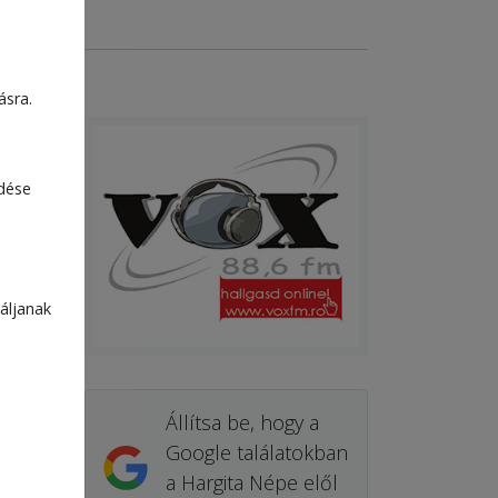
ásra.
edése
áljanak
Állítsa be, hogy a
Google találatokban
a Hargita Népe elől