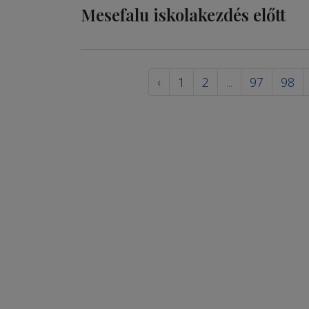
Mesefalu iskolakezdés előtt
‹
1
2
...
97
98