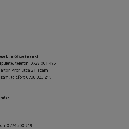
sek, előfizetések)
épülete
, telefon:
0728 001 496
rton Áron utca 21. szám
 szám
, telefon:
0738 823 219
uház:
fon:
0724 500 919