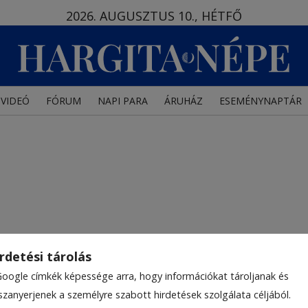
2026. AUGUSZTUS 10., HÉTFŐ
VIDEÓ
FÓRUM
NAPI PARA
ÁRUHÁZ
ESEMÉNYNAPTÁR
rdetési tárolás
Google címkék képessége arra, hogy információkat tároljanak és
szanyerjenek a személyre szabott hirdetések szolgálata céljából.