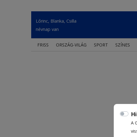
Lőrinc, Blanka, Csilla
névnap van
FRISS
ORSZÁG-VILÁG
SPORT
SZÍNES
Hi
A 
vis