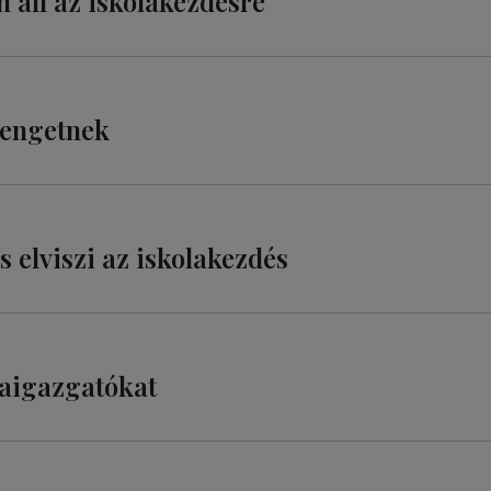
 áll az iskolakezdésre
sengetnek
s elviszi az iskolakezdés
laigazgatókat