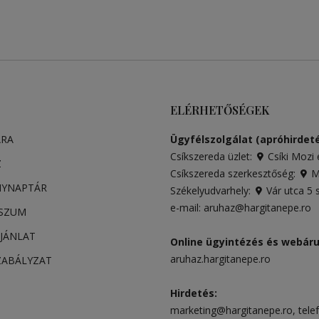
ELÉRHETŐSÉGEK
ARA
Ügyfélszolgálat (apróhirdeté
Csíkszereda üzlet:
Csíki Mozi 
Z
Csíkszereda szerkesztőség:
Má
NYNAPTÁR
Székelyudvarhely:
Vár utca 5
e-mail:
aruhaz@hargitanepe.ro
SSZUM
JÁNLAT
Online ügyintézés és webár
aruhaz.hargitanepe.ro
ZABÁLYZAT
Hirdetés:
marketing@hargitanepe.ro
, tele