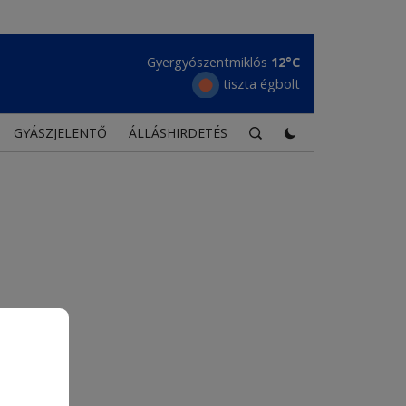
Gyergyószentmiklós
12°C
tiszta égbolt
GYÁSZJELENTŐ
ÁLLÁSHIRDETÉS