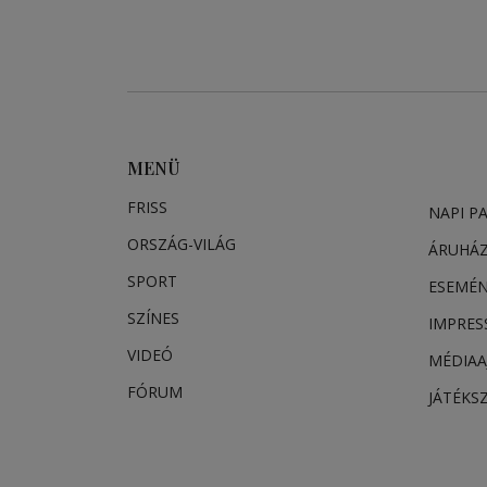
MENÜ
FRISS
NAPI P
ORSZÁG-VILÁG
ÁRUHÁ
SPORT
ESEMÉ
SZÍNES
IMPRE
VIDEÓ
MÉDIAA
FÓRUM
JÁTÉKS