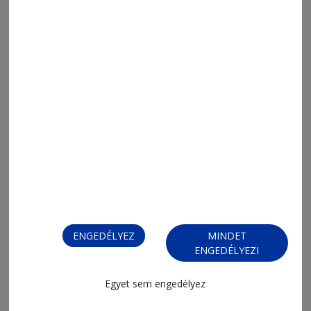
FIZESSEN ELŐ!
ENGEDÉLYEZ
MINDET
ENGEDÉLYEZI
Egyet sem engedélyez