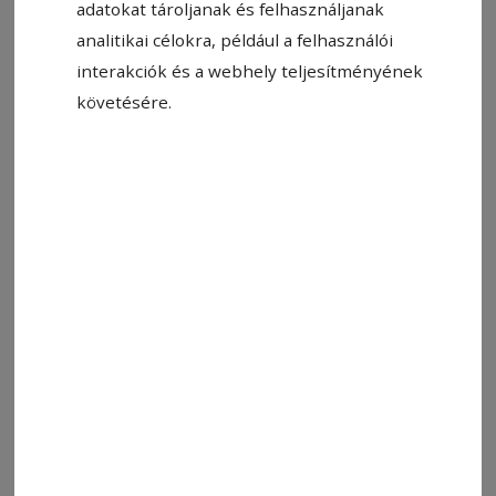
adatokat tároljanak és felhasználjanak
analitikai célokra, például a felhasználói
interakciók és a webhely teljesítményének
követésére.
2026. január 26., 9:30
Egészséges, csak van, ahol nem
folyamatos
Idén is lesz pénz az Egészséges étkezés
programra, a hónap elején megjelent a
kedvezményezett iskolák listája a Hivatalos
Közlönyben. A program anomáliája, hogy
vannak települések, ahol naptári évre kötnek
szerződést, emiatt az új költségvetés
elfogadásáig szünetel az étkeztetés.