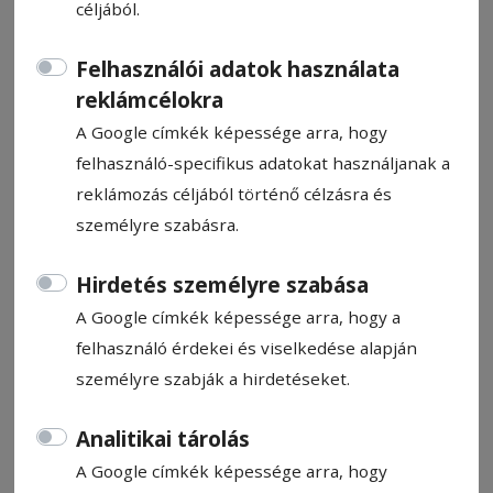
céljából.
Felhasználói adatok használata
reklámcélokra
A Google címkék képessége arra, hogy
CÍMKE: EGÉSZSÉGES ÉTKEZÉS
felhasználó-specifikus adatokat használjanak a
PROGRAM
reklámozás céljából történő célzásra és
személyre szabásra.
Állítsa be, hogy a Google
Hirdetés személyre szabása
találatokban a Hargita Népe elől
A Google címkék képessége arra, hogy a
legyen!
felhasználó érdekei és viselkedése alapján
személyre szabják a hirdetéseket.
Analitikai tárolás
A Google címkék képessége arra, hogy