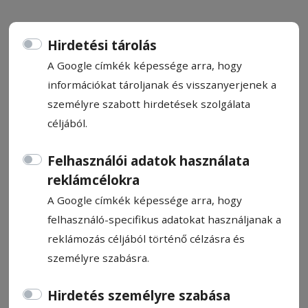
Hirdetési tárolás
A Google címkék képessége arra, hogy
információkat tároljanak és visszanyerjenek a
CÍMKE: ASZFALTOZÁS
személyre szabott hirdetések szolgálata
céljából.
Állítsa be, hogy a Google
Felhasználói adatok használata
találatokban a Hargita Népe elől
reklámcélokra
legyen!
A Google címkék képessége arra, hogy
felhasználó-specifikus adatokat használjanak a
reklámozás céljából történő célzásra és
személyre szabásra.
Hirdetés személyre szabása