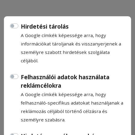
Hirdetési tárolás
A Google címkék képessége arra, hogy
Rajtra kész a
információkat tároljanak és visszanyerjenek a
gyümölcsfeldolgozó
személyre szabott hirdetések szolgálata
céljából.
HN-információ
2017. május 4., 12:04
Felhasználói adatok használata
reklámcélokra
A Google címkék képessége arra, hogy
Állítsa be, hogy a Google-
felhasználó-specifikus adatokat használjanak a
találatokban a Hargita Népe elöl
reklámozás céljából történő célzásra és
legyen!
személyre szabásra.