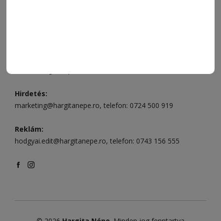
Csíkszereda szerkesztőség:
Márton Áron utca 21. szám
Székelyudvarhely:
Vár utca 5 szám
, telefon:
0738 823 219
e-mail:
aruhaz@hargitanepe.ro
Online ügyintézés és webáruház:
aruhaz.hargitanepe.ro
Hirdetés:
marketing@hargitanepe.ro
, telefon:
0724 500 919
Reklám:
hodgyai.edit@hargitanepe.ro
, telefon:
0743 156 555
© 2026
Hargita Népe
. Minden jog fenntartva