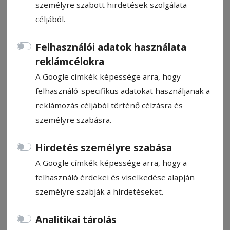
személyre szabott hirdetések szolgálata
céljából.
Felhasználói adatok használata
reklámcélokra
A gyergyóremetei
A Google címkék képessége arra, hogy
Lovasklubban a modern
felhasználó-specifikus adatokat használjanak a
megoldások is otthonra
reklámozás céljából történő célzásra és
találtak
személyre szabásra.
Hirdetés személyre szabása
HN-információ
A Google címkék képessége arra, hogy a
2025. július 8., 20:12
felhasználó érdekei és viselkedése alapján
személyre szabják a hirdetéseket.
Analitikai tárolás