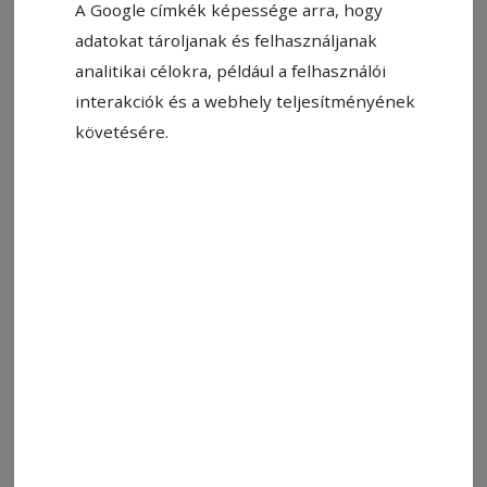
A Google címkék képessége arra, hogy
adatokat tároljanak és felhasználjanak
analitikai célokra, például a felhasználói
interakciók és a webhely teljesítményének
követésére.
Állítsa be, hogy a Google-
találatokban a Hargita Népe elöl
legyen!