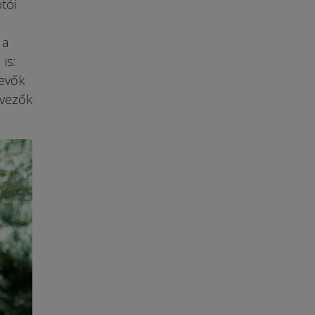
tói
 a
is:
vevők
rvezők