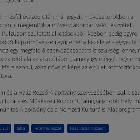
l másfél évtized után már jegyzik művészkörökben a
ukban is megemlítik a művésztáborban való részvételt.
a Pulzuson született alkotásokból, közben pedig egyre
rapodó képzőművészeti gyűjtemény kezelése – jegyezte
shoz egy megfelelő szervezőcsapatra is szükség lenne, 
ozza tető alá az alkotótábort, amely így eléggé megterh
jításra szorul, azaz növelni kéne az épület komfortfoko
átora.
 és a Haáz Rezső Alapítvány szervezésében zajlik, sz
ul­turális és Művészeti Központ, támogatja több helyi m
munitas Alapítvány és a Nemzeti Kulturális Alapprogram
ulzus
tábor
képzőművészet
Haáz Rezső Múzeum