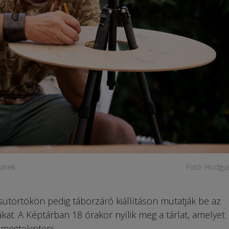
ülnek
Fotó: Hodgya
csütörtökön pedig táborzáró kiállításon mutatják be az
at. A Képtárban 18 órakor nyílik meg a tárlat, amelyet
megtekinteni.