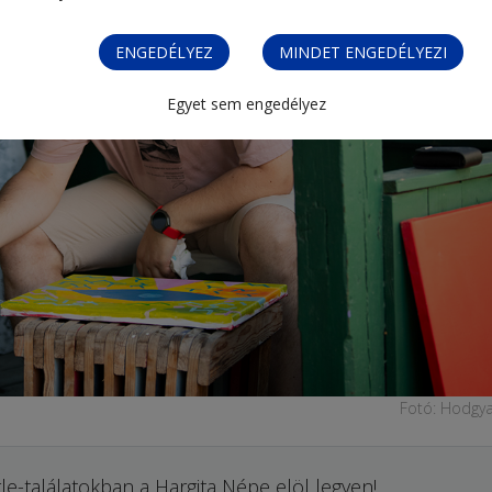
ENGEDÉLYEZ
MINDET ENGEDÉLYEZI
Egyet sem engedélyez
Fotó: Hodgya
le-találatokban a Hargita Népe elöl legyen!