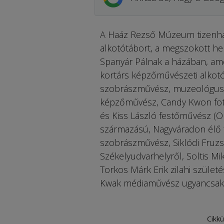
A Haáz Rezső Múzeum tizenha
alkotótábort, a megszokott he
Spanyár Pálnak a házában, ame
kortárs képzőművészeti alkotó
szobrászművész, muzeológus, 
képzőművész, Candy Kwon fot
és Kiss László festőművész (Ob
származású, Nagyváradon élő f
szobrászművész, Siklódi Fruz
Székelyudvarhelyről, Soltis M
Torkos Márk Erik zilahi szüle
Kwak médiaművész ugyancsak a
Cikkü