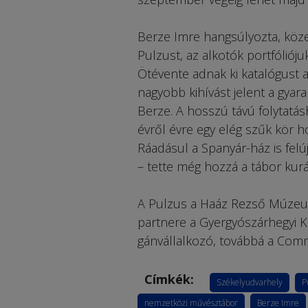
Berze Imre hangsúlyozta, köze
Pulzust, az alkotók portfóliój
Ötévente adnak ki katalógust 
nagyobb kihívást jelent a gya
Berze. A hosszú távú folytatá
évről évre egy elég szűk kör h
Ráadásul a Spanyár-ház is felú
– tette még hozzá a tábor kur
A Pulzus a Haáz Rezső Múzeum
partnere a Gyergyó­szárhegyi K
gánvállalkozó, továbbá a Com­
Címkék:
Székelyudvarhely
P
nemzetközi művésztábor
Berze Imre