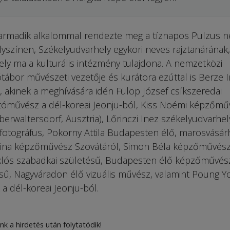
rmadik alkalommal rendezte meg a tíznapos Pulzus n
lyszínen, Székelyudvarhely egykori neves rajztanárának,
ly ma a kulturális intézmény tulajdona. A nemzetközi
tábor művészeti vezetője és kurátora ezúttal is Berze 
akinek a meghívására idén Fülöp József csíkszeredai
óművész a dél-koreai Jeonju-ból, Kiss Noémi képzőmű
erwaltersdorf, Ausztria), Lőrinczi Inez székelyudvarhel
otográfus, Pokorny Attila Budapesten élő, marosvásárh
sina képzőművész Szovátáról, Simon Béla képzőművés
iklós szabadkai születésű, Budapesten élő képzőművés
tésű, Nagyváradon élő vizuális művész, valamint Poung 
 dél-koreai Jeonju-ból.
nk a hirdetés után folytatódik!