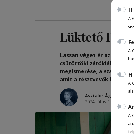
Hi
A 
vis
Lüktető Pulz
Fe
A 
Lassan véget ér az alkotás
ha
csütörtöki zárókiállításra
megismerése, a szabad, aut
Hi
amit a résztvevők kapnak,
A 
al
Asztalos Ágnes
2024. július 17., 12:08
Be
An
A 
ana
te