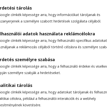
rdetési tárolás
Google címkék képessége arra, hogy információkat tároljanak és
szanyerjenek a személyre szabott hirdetések szolgálata céljából.
us
lhasználói adatok használata reklámcélokra
Google címkék képessége arra, hogy felhasználó-specifikus adatokat
i folyamat a Pulzus képzőművészeti táborban, és 
sználjanak a reklámozás céljából történő célzásra és személyre szab
 készülnek a művészek. Egymás munkájának
onóm, de mégis közös alkotás inspiráló lehetőség
rdetés személyre szabása
 cserébe egy-egy mű mindig helyben marad.
Google címkék képessége arra, hogy a felhasználó érdekei és viselk
apján személyre szabják a hirdetéseket.
csült olvasási idő: 3 perc
alitikai tárolás
Google címkék képessége arra, hogy adatokat tároljanak és felhaszn
litikai célokra, például a felhasználói interakciók és a webhely
ljesítményének követésére.