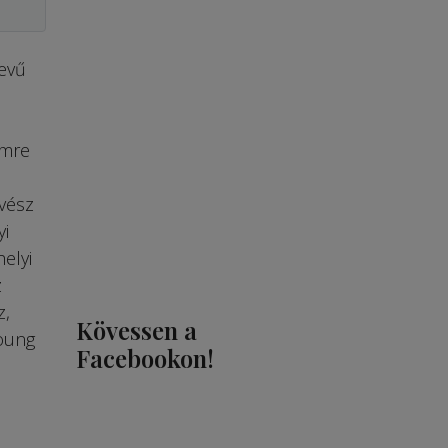
evű
Imre
vész
yi
elyi
z
z,
Kövessen a
Young
Facebookon!