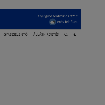
Gyergyószentmiklós
27°C
erős felhőzet
GYÁSZJELENTŐ
ÁLLÁSHIRDETÉS