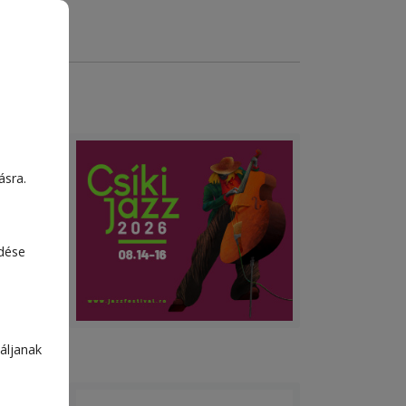
már a
ásra.
e az,
edése
áljanak