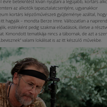
l évre betekintést kíván nyújtani a legújabb, kortárs alko
emteni az alkotók tapasztalatcseréjére, ugyanakkor
um kortárs képzőművészeti gyűjteménye azáltal, hogy
t hagyják – mondta Berze Imre. Változatlan a napirend 
lik, esténként pedig szakmai előadások, illetve a részt
t. Kimondott tematikája nincs a tábornak, de azt a sze
„bevisznek” valami lokálisat is az itt készülő művekbe.