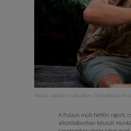
Alkotás szabadon, szabadban. Zárókiállításra kész
A Pulzus múlt hétfőn rajtolt, 
alkotótáborban készült munkák
szeptember végéig lehet majd 