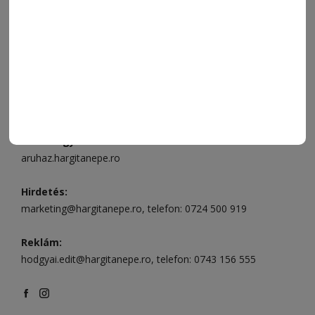
Ügyfélszolgálat (apróhirdetések, előfizetések)
Csíkszereda üzlet:
Csíki Mozi épülete
, telefon:
0728 001
496
Csíkszereda szerkesztőség:
Márton Áron utca 21. szám
Székelyudvarhely:
Vár utca 5 szám
, telefon:
0738 823 219
e-mail:
aruhaz@hargitanepe.ro
Online ügyintézés és webáruház:
aruhaz.hargitanepe.ro
Hirdetés:
marketing@hargitanepe.ro
, telefon:
0724 500 919
Reklám:
hodgyai.edit@hargitanepe.ro
, telefon:
0743 156 555