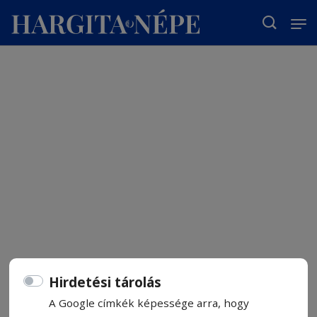
T
Hirdetési tárolás
A Google címkék képessége arra, hogy