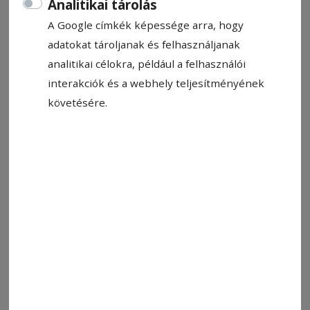
Analitikai tárolás
Becsült olvasási idő: Kevesebb mint egy perc
A Google címkék képessége arra, hogy
adatokat tároljanak és felhasználjanak
analitikai célokra, például a felhasználói
interakciók és a webhely teljesítményének
követésére.
Illusztráció
Fotó: László F. Csaba
Állítsa be, hogy a Google-
találatokban a Hargita Népe elöl