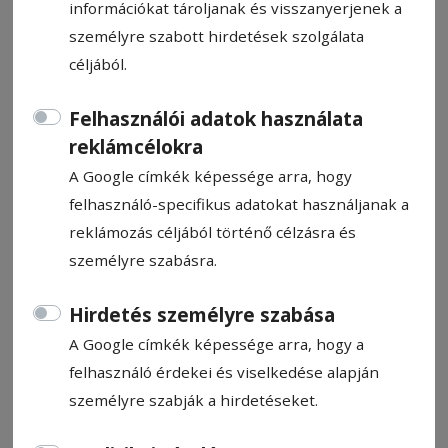
információkat tároljanak és visszanyerjenek a
személyre szabott hirdetések szolgálata
céljából.
Felhasználói adatok használata
Megsérült egy nő a buszon,
reklámcélokra
mert hirtelen fékezett a sofőr
A Google címkék képessége arra, hogy
felhasználó-specifikus adatokat használjanak a
Megsérült Székelyudvarhelyen egy
reklámozás céljából történő célzásra és
ötvennyolc éves nő szerda délután, amikor
személyre szabásra.
a székek közé esett a buszon, amelyen
utazott, mert a sofőr hirtelen fékezett –
Hirdetés személyre szabása
közölte csütörtökön a Hargita Megyei
A Google címkék képessége arra, hogy a
Rendőr-főkapitányság.
felhasználó érdekei és viselkedése alapján
személyre szabják a hirdetéseket.
Rendőrségi közlemény
2024. december 5., 10:41