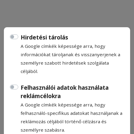
Hirdetési tárolás
CÍMKE: BUSZ
A Google címkék képessége arra, hogy
információkat tároljanak és visszanyerjenek a
Állítsa be, hogy a Google
személyre szabott hirdetések szolgálata
találatokban a Hargita Népe elől
céljából.
legyen!
Felhasználói adatok használata
reklámcélokra
A Google címkék képessége arra, hogy
felhasználó-specifikus adatokat használjanak a
reklámozás céljából történő célzásra és
személyre szabásra.