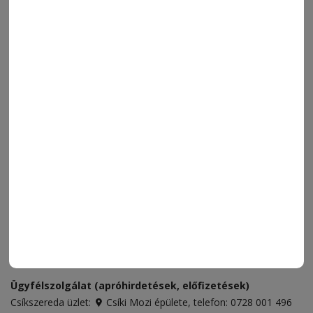
MENÜ
FRISS
NAPI PARA
ORSZÁG-VILÁG
ÁRUHÁZ
SPORT
ESEMÉNYNAPTÁR
SZÍNES
IMPRESSZUM
VIDEÓ
MÉDIAAJÁNLAT
FÓRUM
JÁTÉKSZABÁLYZAT
ELÉRHETŐSÉGEK
Ügyfélszolgálat (apróhirdetések, előfizetések)
Csíkszereda üzlet:
Csíki Mozi épülete
, telefon:
0728 001 496