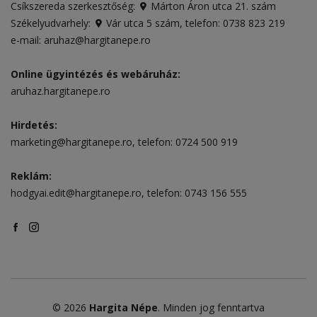
Csíkszereda szerkesztőség:
Márton Áron utca 21. szám
Székelyudvarhely:
Vár utca 5 szám
, telefon:
0738 823 219
e-mail:
aruhaz@hargitanepe.ro
Online ügyintézés és webáruház:
aruhaz.hargitanepe.ro
Hirdetés:
marketing@hargitanepe.ro
, telefon:
0724 500 919
Reklám:
hodgyai.edit@hargitanepe.ro
, telefon:
0743 156 555
© 2026
Hargita Népe
. Minden jog fenntartva