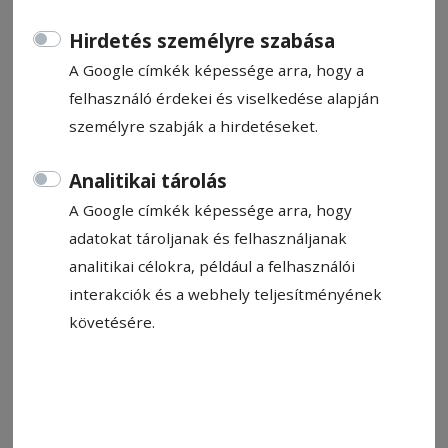
Hirdetés személyre szabása
A Google címkék képessége arra, hogy a
felhasználó érdekei és viselkedése alapján
személyre szabják a hirdetéseket.
2026. augusztus 4., 15:41
Háromszoros árkülönbség az
Analitikai tárolás
elektromos iskolabuszoknál
A Google címkék képessége arra, hogy
adatokat tároljanak és felhasználjanak
analitikai célokra, például a felhasználói
2026. július 24., 15:02
A Vitalissimáé a buszközlekedés
interakciók és a webhely teljesítményének
követésére.
MÓDOSÍTOTTÁK A KIS ELKERÜLŐ ÚT TERVÉT ÉS RENDEZTÉK
A BÉKÉNY-HÍD TULAJDONJOGÁT
A Vitalissima kapja meg a közösségi közlekedés
lebonyolítását is Gyergyószentmiklóson –
döntötte el az önkormányzati testület a júliusi