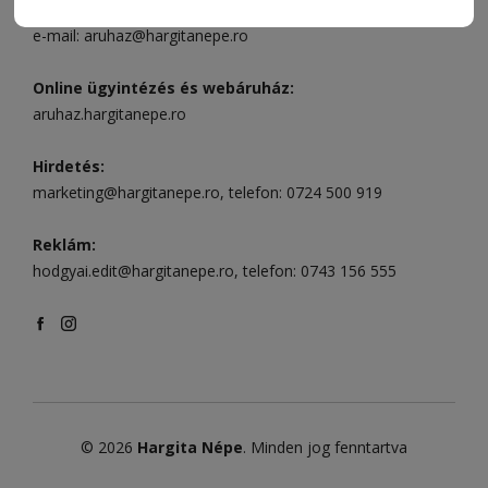
Székelyudvarhely:
Vár utca 5 szám
, telefon:
0738 823 219
e-mail:
aruhaz@hargitanepe.ro
Online ügyintézés és webáruház:
aruhaz.hargitanepe.ro
Hirdetés:
marketing@hargitanepe.ro
, telefon:
0724 500 919
Reklám:
hodgyai.edit@hargitanepe.ro
, telefon:
0743 156 555
© 2026
Hargita Népe
. Minden jog fenntartva