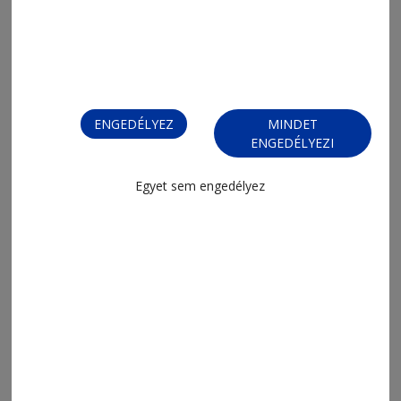
ENGEDÉLYEZ
MINDET
ENGEDÉLYEZI
Egyet sem engedélyez
2026. július 21., 20:31
A fluoreszcens az új fekete