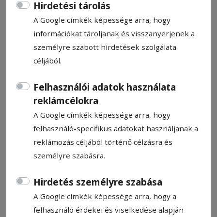
Hirdetési tárolás
A Google címkék képessége arra, hogy
információkat tároljanak és visszanyerjenek a
személyre szabott hirdetések szolgálata
Új ruha, régi kosz
céljából.
Felhasználói adatok használata
Egy új ruha megvásárlásakor csábító, hogy
reklámcélokra
azonnal magunkra öltsük és megmutassuk
A Google címkék képessége arra, hogy
a világnak. Hiszen első ránézésre
felhasználó-specifikus adatokat használjanak a
makulátlan, illatos, szépen vasalt – mi baj
reklámozás céljából történő célzásra és
történhetne? Bőrgyógyászok szerint több
személyre szabásra.
is, mint gondolnánk. Eláruljuk, miért nem éri
meg kihagyni az első mosást.
Hirdetés személyre szabása
A Google címkék képessége arra, hogy a
Kovács Andrea
2026. július 7., 19:04
felhasználó érdekei és viselkedése alapján