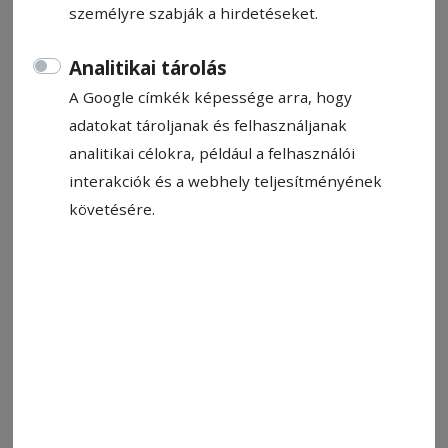
személyre szabják a hirdetéseket.
Analitikai tárolás
A Google címkék képessége arra, hogy
adatokat tároljanak és felhasználjanak
analitikai célokra, például a felhasználói
interakciók és a webhely teljesítményének
követésére.
Fotó: magnific.com
Állítsa be, hogy a Google-
találatokban a Hargita Népe elöl
legyen!