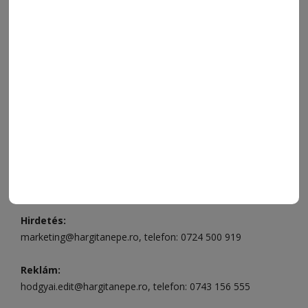
ELÉRHETŐSÉGEK
Ügyfélszolgálat (apróhirdetések, előfizetések)
Csíkszereda üzlet:
Csíki Mozi épülete
, telefon:
0728 001
496
Csíkszereda szerkesztőség:
Márton Áron utca 21. szám
Székelyudvarhely:
Vár utca 5 szám
, telefon:
0738 823 219
e-mail:
aruhaz@hargitanepe.ro
Online ügyintézés és webáruház:
aruhaz.hargitanepe.ro
Hirdetés:
marketing@hargitanepe.ro
, telefon:
0724 500 919
Reklám:
hodgyai.edit@hargitanepe.ro
, telefon:
0743 156 555