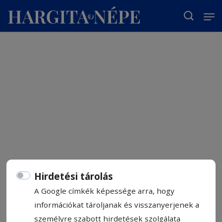
T
Hirdetési tárolás
A Google címkék képessége arra, hogy
információkat tároljanak és visszanyerjenek a
személyre szabott hirdetések szolgálata