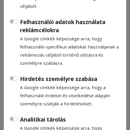
céljából.
Felhasználói adatok használata
reklámcélokra
Blöff
A Google címkék képessége arra, hogy
felhasználó-specifikus adatokat használjanak a
reklámozás céljából történő célzásra és
Horváth Szekeres István
2026. június 2., 20:58
személyre szabásra.
Hirdetés személyre szabása
A Google címkék képessége arra, hogy a
felhasználó érdekei és viselkedése alapján
személyre szabják a hirdetéseket.
Analitikai tárolás
A Google címkék képessége arra, hogy