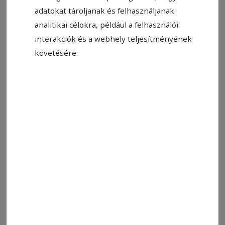
adatokat tároljanak és felhasználjanak
analitikai célokra, például a felhasználói
interakciók és a webhely teljesítményének
követésére.
Állítsa be, hogy a Google-
találatokban a Hargita Népe elöl
legyen!
Címkék:
humor
blöff