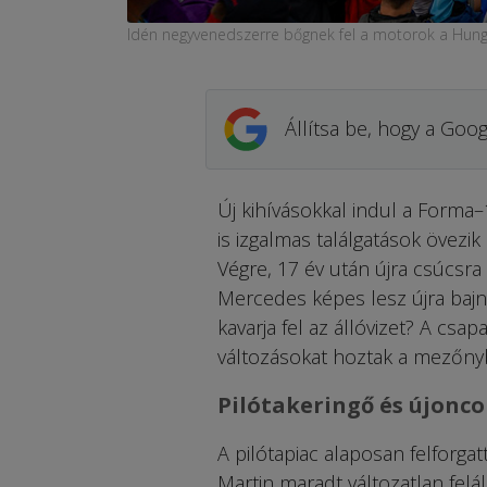
Idén negyvenedszerre bőgnek fel a motorok a Hung
Állítsa be, hogy a Goog
Új kihívásokkal indul a Forma
is izgalmas találgatások övezi
Végre, 17 év után újra csúcsra 
Mercedes képes lesz újra bajn
kavarja fel az állóvizet? A c
változásokat hoztak a mezőny
Pilótakeringő és újonco
A pilótapiac alaposan felforg
Martin maradt változatlan felá