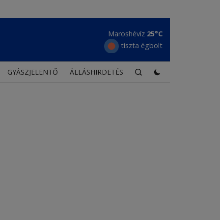
Maroshévíz
25°C
tiszta égbolt
GYÁSZJELENTŐ
ÁLLÁSHIRDETÉS