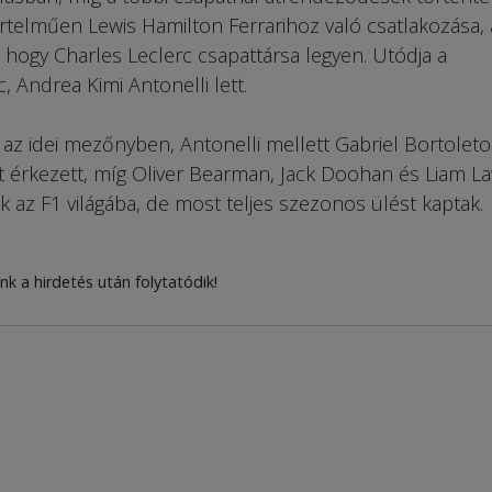
rtelműen Lewis Hamilton Ferrarihoz való csatlakozása, 
 hogy Charles Leclerc csapattársa legyen. Utódja a
 Andrea Kimi Antonelli lett.
az idei mezőnyben, An­to­nelli mellett Gabriel Bor­to­leto
nt érkezett, míg Oliver Bear­man, Jack Doohan és Liam 
 az F1 világába, de most teljes szezonos ülést kaptak.
nk a hirdetés után folytatódik!