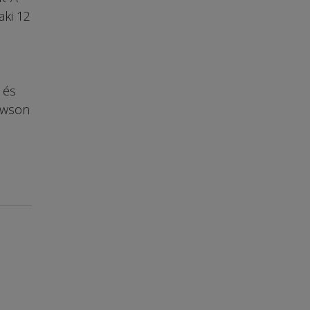
aki 12
 és
Lawson