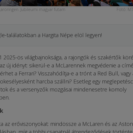
aroringen. Jubileumi magyar futam
Fotó: MT
le-találatokban a Hargita Népe elöl legyen!
–1 2025-ös világbajnoksága, a rajongók és szakértők kö
k az új idényt: sikerül-e a McLarennek megvédenie a címé
érhet a Ferrari? Visszahódítja-e a trónt a Red Bull, vagy 
okesélyesként harcba szállni? Esetleg egy meglepetés
sapatok és a versenyzők mozgásai mindenesetre komoly
ben.
k
atta az erőviszonyokat: mindössze a McLaren és az Aston
llásban, míg a többi csapatnál átrendeződések történte