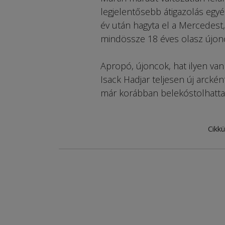
legjelentősebb átigazolás egyé
év után hagyta el a Mercedest,
mindössze 18 éves olasz újonc,
Apropó, újoncok, hat ilyen van 
Isack Hadjar teljesen új arcké
már korábban belekóstolhattak
Cikkü