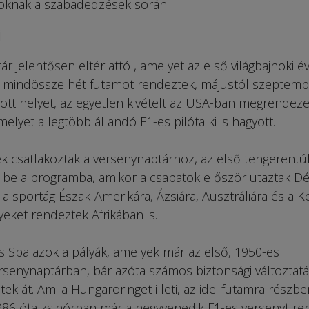
coknak a szabadedzések során.
j
 jelentősen eltér attól, amelyet az első világbajnoki é
or mindössze hét futamot rendeztek, májustól szeptembe
tt helyet, az egyetlen kivételt az USA-ban megrendeze
melyet a legtöbb állandó F1-es pilóta ki is hagyott.
k csatlakoztak a versenynaptárhoz, az első tengerentúl
 be a programba, amikor a csapatok először utaztak Dé
a sportág Észak-Amerikára, Ázsiára, Ausztráliára és a K
nyeket rendeztek Afrikában is.
és Spa azok a pályák, amelyek már az első, 1950-es
rsenynaptárban, bár azóta számos biztonsági változtat
k át. Ami a Hungaroringet illeti, az idei futamra részbe
86 óta zsinórban már a negyvenedik F1-es versenyt re