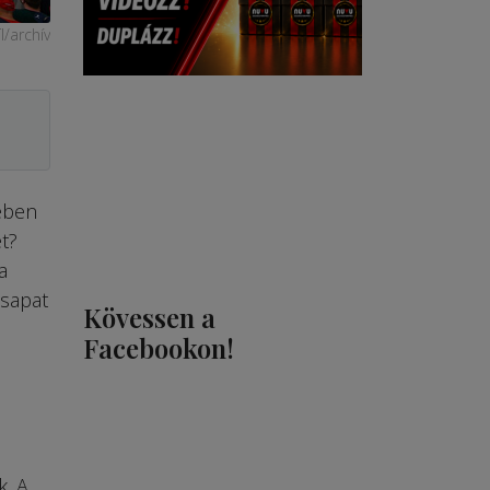
I/archív
rében
t?
a
csapat
Kövessen a
Facebookon!
k. A