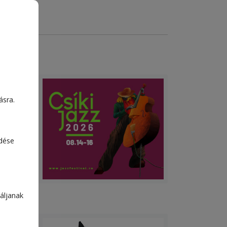
ely
ásra.
edése
a
áljanak