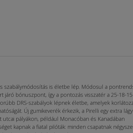
s szabálymódosítás is életbe lép. Módosul a pontrend
t járó bónuszpont, így a pontozás visszatér a 25-18-15
gorúbb DRS-szabályok lépnek életbe, amelyek korlátoz
tóságát. Új gumikeverék érkezik, a Pirelli egy extra lágy
nt utcai pályákon, például Monacóban és Kanadában
get kapnak a fiatal pilóták: minden csapatnak négyszer