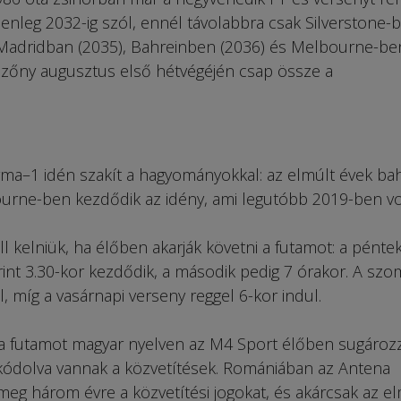
lenleg 2032-ig szól, ennél távolabbra csak Silverstone-
 Madridban (2035), Bahreinben (2036) és Melbourne-be
zőny augusztus első hétvégéjén csap össze a
rma–1 idén szakít a hagyományokkal: az elmúlt évek bah
urne-ben kezdődik az idény, ami legutóbb 2019-ben vol
 kelniük, ha élőben akarják követni a futamot: a péntek
int 3.30-kor kezdődik, a második pedig 7 órakor. A szo
, míg a vasárnapi verseny reggel 6-kor indul.
 a futamot magyar nyelven az M4 Sport élőben sugározz
kódolva vannak a közvetítések. Romániában az Antena
meg három évre a közvetítési jogokat, és akárcsak az el