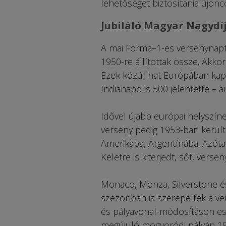
lehetőséget biztosítania újon
Jubiláló Magyar Nagydí
A mai Forma–1-es versenynaptár
1950-re állítottak össze. Akk
Ezek közül hat Európában kapo
Indianapolis 500 jelentette – a
Idővel újabb európai helyszíne
verseny pedig 1953-ban került
Amerikába, Argentínába. Azóta 
Keletre is kiterjedt, sőt, verse
Monaco, Monza, Sil­ver­sto­ne 
szezonban is szerepeltek a ve
és pályavonal-módosításon este
megújuló mogyoródi pályán 19