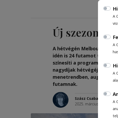
Hi
A 
vis
Új szezon, új
Fe
A 
A hétvégén Melbourne-ben 
ha
idén is 24 futamot tartalma
színesíti a programot – a kí
Hi
nagydíjak hétvégéjén. A Ma
A 
menetrendben, augusztus 3
al
futamnak.
An
Szász Csaba
A 
2025. március 12., 14:04
ana
te