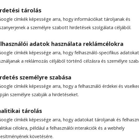
rdetési tárolás
Google címkék képessége arra, hogy információkat tároljanak és
szanyerjenek a személyre szabott hirdetések szolgálata céljából.
 kihívások
lhasználói adatok használata reklámcélokra
Google címkék képessége arra, hogy felhasználó-specifikus adatokat
startol a 2025-ös Forma–1-es világbajnokság, am
sználjanak a reklámozás céljából történő célzásra és személyre szab
z. Az előző évhez hasonlóan hat sprintverseny is
nai, miami, belga, amerikai, São Pauló-i és katari
rdetés személyre szabása
gyar Nagydíj továbbra is biztos pont marad a
Google címkék képessége arra, hogy a felhasználó érdekei és viselk
-án a részben megújuló Hungaroring ad otthont 
apján személyre szabják a hirdetéseket.
alitikai tárolás
Google címkék képessége arra, hogy adatokat tároljanak és felhaszn
litikai célokra, például a felhasználói interakciók és a webhely
ljesítményének követésére.