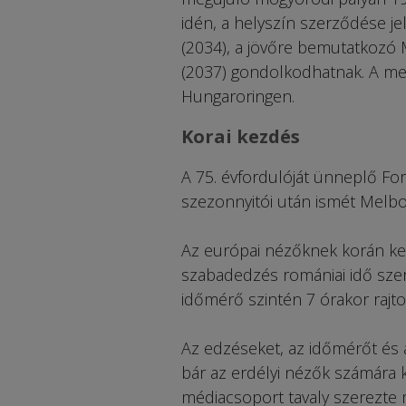
idén, a helyszín szerződése je
(2034), a jövőre bemutatkozó
(2037) gondolkodhatnak. A me
Hungaroringen.
Korai kezdés
A 75. évfordulóját ünneplő Fo
szezonnyitói után ismét Melbo
Az európai nézőknek korán kell
szabadedzés romániai idő szer
időmérő szintén 7 órakor rajtol
Az edzéseket, az időmérőt és
bár az erdélyi nézők számára 
médiacsoport tavaly szerezte 