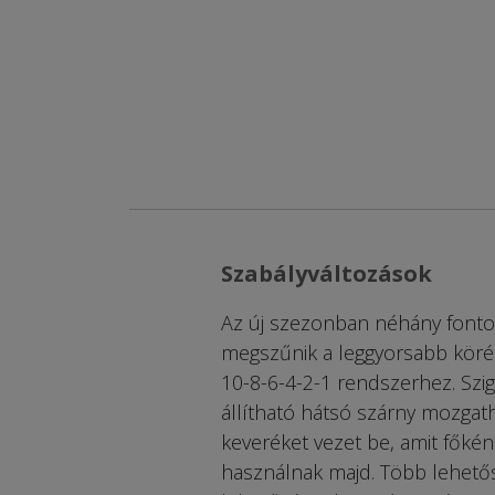
Szabályváltozások
Az új szezonban néhány fonto
megszűnik a leggyorsabb körér
10-8-6-4-2-1 rendszerhez. Szi
állítható hátsó szárny mozgatha
keveréket vezet be, amit főké
használnak majd. Több lehetősé