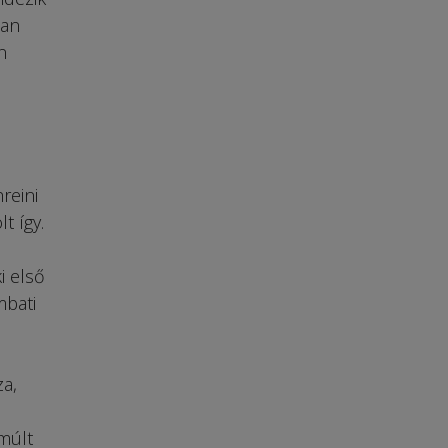
ban
n
reini
t így.
i első
mbati
a,
múlt