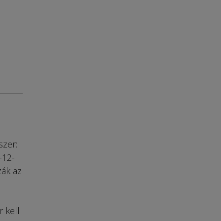
szer:
-12-
zák az
 kell