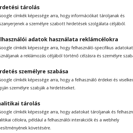
rdetési tárolás
Google címkék képessége arra, hogy információkat tároljanak és
szanyerjenek a személyre szabott hirdetések szolgálata céljából.
 az ob-n
lhasználói adatok használata reklámcélokra
Google címkék képessége arra, hogy felhasználó-specifikus adatokat
kkel tértek haza a Csíkszeredai VSK úszói az
sználjanak a reklámozás céljából történő célzásra és személyre szab
úsági és junior korosztályokban – megrendezett
 a klubot nyolc sportoló képviselte.
rdetés személyre szabása
Google címkék képessége arra, hogy a felhasználó érdekei és viselk
apján személyre szabják a hirdetéseket.
alitikai tárolás
Google címkék képessége arra, hogy adatokat tároljanak és felhaszn
litikai célokra, például a felhasználói interakciók és a webhely
ljesítményének követésére.