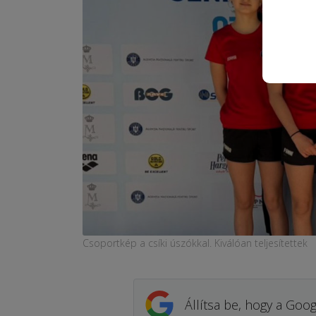
Csoportkép a csíki úszókkal. Kiválóan teljesítettek
Állítsa be, hogy a Goog