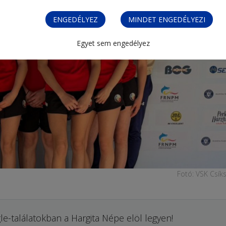
ENGEDÉLYEZ
MINDET ENGEDÉLYEZI
Egyet sem engedélyez
Fotó: VSK Csík
le-találatokban a Hargita Népe elöl legyen!