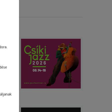
ásra.
edése
áljanak