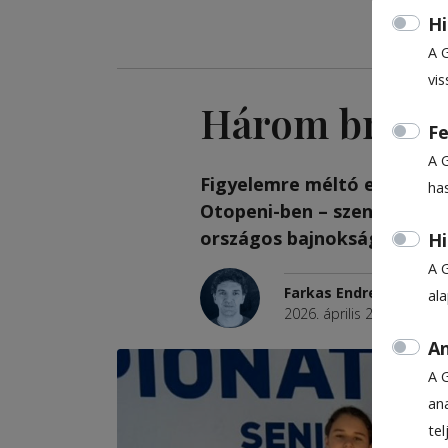
Hi
A 
vis
Három bronz
Fe
A 
Figyelemre méltó eredménye
ha
Otopeni-ben – szenior, ifj
országos bajnokságról, ahol
Hi
A 
Farkas Endre
al
2026. április 29., 9:21
An
A 
ana
te