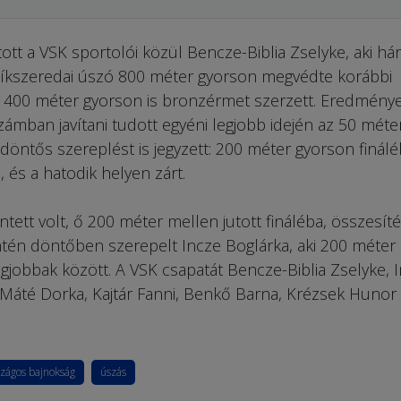
ott a VSK sportolói közül Bencze-Biblia Zselyke, aki h
csíkszeredai úszó 800 méter gyorson megvédte korábbi
s 400 méter gyorson is bronzérmet szerzett. Eredmény
zámban javítani tudott egyéni legjobb idején az 50 méte
öntős szereplést is jegyzett: 200 méter gyorson finálé
n, és a hatodik helyen zárt.
ntett volt, ő 200 méter mellen jutott fináléba, összesí
intén döntőben szerepelt Incze Boglárka, aki 200 méter
legjobbak között. A VSK csapatát Bencze-Biblia Zselyke, 
Máté Dorka, Kajtár Fanni, Benkő Barna, Krézsek Hunor
szágos bajnokság
úszás