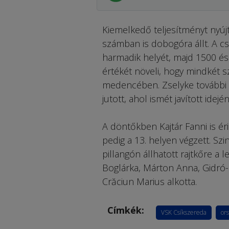
Kiemelkedő teljesítményt nyújt
számban is dobogóra állt. A 
harmadik helyét, majd 1500 é
értékét növeli, hogy mindkét s
medencében. Zselyke további d
jutott, ahol ismét javított idejé
A döntőkben Kajtár Fanni is éri
pedig a 13. helyen végzett. Sz
pillangón állhatott rajtkőre a 
Boglárka, Márton Anna, Gidró-
Crăciun Marius alkotta.
Címkék:
VSK Csíkszereda
or