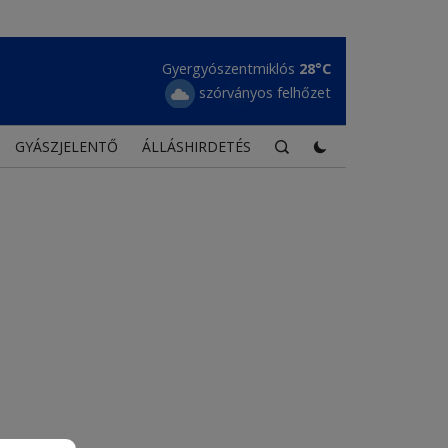
Maroshévíz
28°C
kevés felhő
GYÁSZJELENTŐ
ÁLLÁSHIRDETÉS