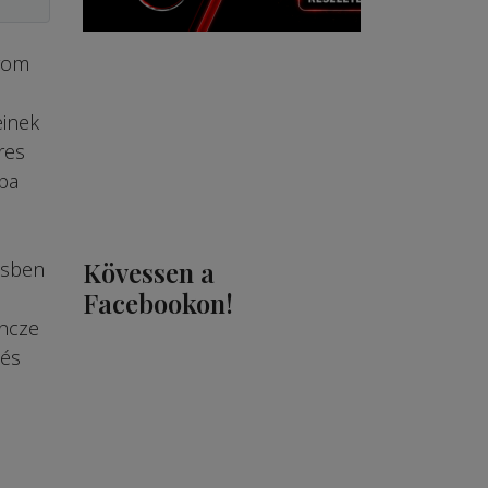
árom
einek
res
ba
Kövessen a
tésben
Facebookon!
Incze
 és