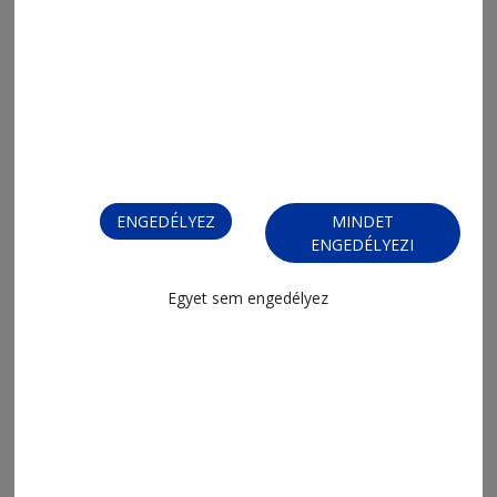
2026. július 22., 18:03
Közelebb kerültek a kitermeléshez
ENGEDÉLYEZ
MINDET
ENGEDÉLYEZI
Egyet sem engedélyez
2026. július 14., 15:33
A könyvelői hivatást ünnepelték