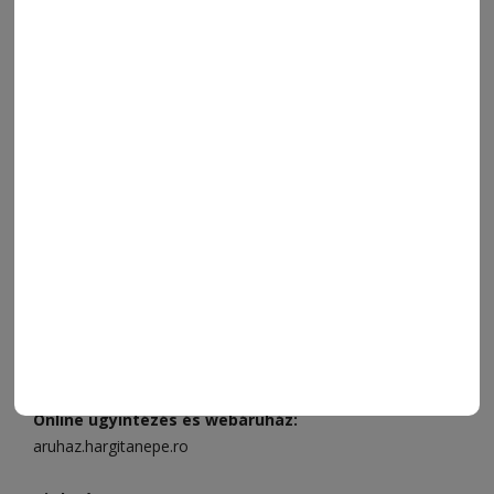
SPORT
ESEMÉNYNAPTÁR
SZÍNES
IMPRESSZUM
VIDEÓ
MÉDIAAJÁNLAT
FÓRUM
JÁTÉKSZABÁLYZAT
ELÉRHETŐSÉGEK
Ügyfélszolgálat (apróhirdetések, előfizetések)
Csíkszereda üzlet:
Csíki Mozi épülete
, telefon:
0728 001
496
Csíkszereda szerkesztőség:
Márton Áron utca 21. szám
Székelyudvarhely:
Vár utca 5 szám
, telefon:
0738 823 219
e-mail:
aruhaz@hargitanepe.ro
Online ügyintézés és webáruház:
aruhaz.hargitanepe.ro