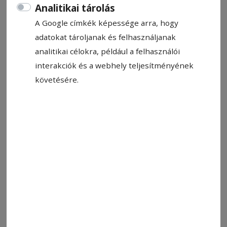
Becsült olvasási idő: 1 perc
Analitikai tárolás
A Google címkék képessége arra, hogy
adatokat tároljanak és felhasználjanak
analitikai célokra, például a felhasználói
interakciók és a webhely teljesítményének
követésére.
Illusztráció
Fotó: Pixabay
Állítsa be, hogy a Google-
találatokban a Hargita Népe elöl