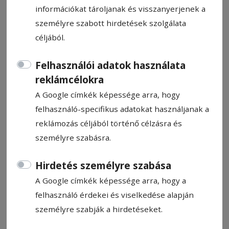
információkat tároljanak és visszanyerjenek a
személyre szabott hirdetések szolgálata
céljából.
Idén nyolc százalékkal
Felhasználói adatok használata
reklámcélokra
pesszimistább az ország
A Google címkék képessége arra, hogy
lakossága, mint tavaly volt
felhasználó-specifikus adatokat használjanak a
reklámozás céljából történő célzásra és
A romániaiak több mint negyede (27
személyre szabásra.
százaléka) pesszimista a 2025-ös év
kilátásaival kapcsolatban – derül ki a Reveal
Hirdetés személyre szabása
Marketing Research felmérésének
A Google címkék képessége arra, hogy a
pénteken közzétett eredményeiből.
felhasználó érdekei és viselkedése alapján
személyre szabják a hirdetéseket.
Hírszerkesztő: Kiss Előd-Gergely
2024. december 27., 16:47