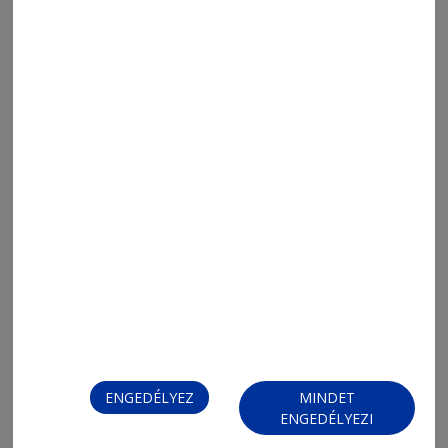
MENÜ
FRISS
NAPI PARA
ORSZÁG-VILÁG
ÁRUHÁZ
SPORT
ESEMÉNYNAPTÁR
ENGEDÉLYEZ
MINDET
ENGEDÉLYEZI
SZÍNES
IMPRESSZUM