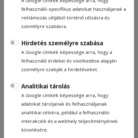
A Google címkék képessége arra, hogy
felhasználó-specifikus adatokat használjanak a
reklámozás céljából történő célzásra és
személyre szabásra.
CÍMKE: KÖZVÉLEMÉNY-KUTATÁS
Hirdetés személyre szabása
A Google címkék képessége arra, hogy a
felhasználó érdekei és viselkedése alapján
Állítsa be, hogy a Google
személyre szabják a hirdetéseket.
találatokban a Hargita Népe elől
legyen!
Analitikai tárolás
A Google címkék képessége arra, hogy
adatokat tároljanak és felhasználjanak
analitikai célokra, például a felhasználói
interakciók és a webhely teljesítményének
követésére.