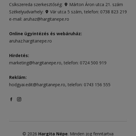
Csíkszereda szerkesztőség:
Márton Áron utca 21. szám
Székelyudvarhely:
Vár utca 5 szám
, telefon:
0738 823 219
e-mail:
aruhaz@hargitanepe.ro
Online ügyintézés és webáruház:
aruhaz.hargitanepe.ro
Hirdetés:
marketing@hargitanepe.ro
, telefon:
0724 500 919
Reklám:
hodgyai.edit@hargitanepe.ro
, telefon:
0743 156 555
© 2026
Hargita Népe
. Minden jog fenntartva