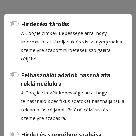
Hirdetési tárolás
A Google címkék képessége arra, hogy
Tartósított bolondságok 9.
információkat tároljanak és visszanyerjenek a
személyre szabott hirdetések szolgálata
céljából.
Kozma Mária
2025. március 13., 12:24
Felhasználói adatok használata
reklámcélokra
A Google címkék képessége arra, hogy
felhasználó-specifikus adatokat használjanak a
reklámozás céljából történő célzásra és
személyre szabásra.
Hirdetés személyre szabása