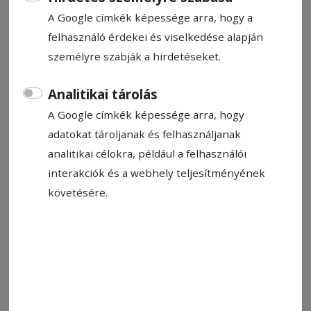
A Google címkék képessége arra, hogy a
felhasználó érdekei és viselkedése alapján
személyre szabják a hirdetéseket.
Állítsa be, hogy a Google-
találatokban a Hargita Népe elöl
Analitikai tárolás
legyen!
A Google címkék képessége arra, hogy
adatokat tároljanak és felhasználjanak
Az 1980-as évek vége felé egy Bukarestben
analitikai célokra, például a felhasználói
tartott könyvtárosi továbbképző alkalmával azt
interakciók és a webhely teljesítményének
a meglepő szakmai újdonságot közölték a
követésére.
könyvtárosokkal, hogy már ezután a nagyon
szeretett és szeretve tisztelt stb. Nicolae
Ceaușescu neve nem szerepelhet egy általános
katalógus tömeges egyenlősdit sugalló
részeként, tehát Ceaușescu, Nicolae szerzői
katalóguscéduláit ki kell vonni az ábécérendből