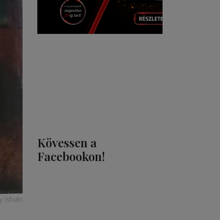
Kövessen a
Facebookon!
y István