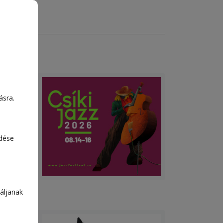
ásra.
edése
áljanak