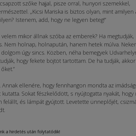
csapzott szőke hajjal, pisze orral, hunyori szemekkel,
mészettel. „Kicsi Mariska is biztos olyan, mint amilyen 
milyen? Istenem, add, hogy ne legyen beteg!”
on velem mikor állnak szóba az emberek? Ha megtudják,
os. Nem holnap, holnapután, hanem hetek múlva. Neke
 dolgom úgy sincs. Közben, néha bemegyek Udvarhelyr
udják, hogy fekete böjtöt tartottam. De ha tudják, akko
őket.”
k. Annak ellenére, hogy fennhangon mondta az imádság
ot kutatta. Sokat fészkelődött, s nyújtogatta nyakát, hogy
elállt, és lámpát gyújtott. Levetette ünneplőjét, csizmái
t.
nk a hirdetés után folytatódik!