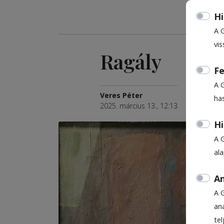
Hi
A 
vis
Ragály
Fe
A 
Veres Péter
ha
2025. március 13., 12:13
Hi
A 
al
An
A 
ana
te