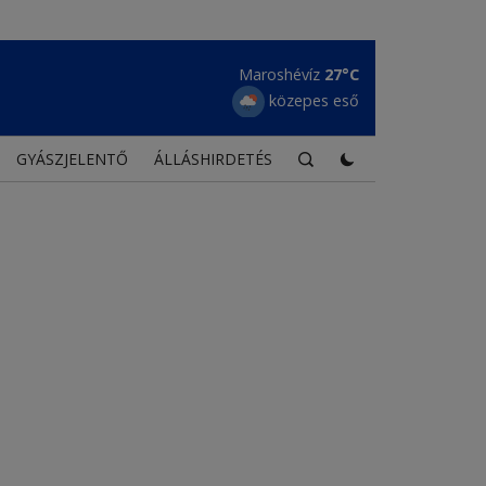
Maroshévíz
27°C
közepes eső
GYÁSZJELENTŐ
ÁLLÁSHIRDETÉS