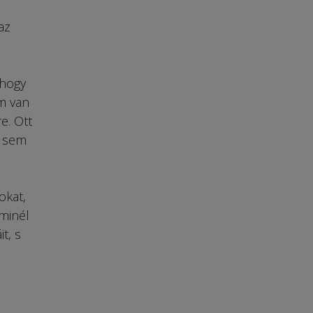
az
 hogy
m van
e. Ott
r sem
okat,
 minél
t, s