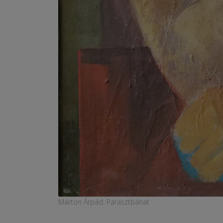
Márton Árpád: Parasztbánat