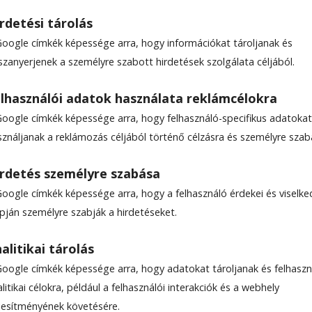
rdetési tárolás
Google címkék képessége arra, hogy információkat tároljanak és
szanyerjenek a személyre szabott hirdetések szolgálata céljából.
lhasználói adatok használata reklámcélokra
Google címkék képessége arra, hogy felhasználó-specifikus adatokat
sználjanak a reklámozás céljából történő célzásra és személyre szab
rdetés személyre szabása
Google címkék képessége arra, hogy a felhasználó érdekei és viselk
apján személyre szabják a hirdetéseket.
alitikai tárolás
Google címkék képessége arra, hogy adatokat tároljanak és felhaszn
litikai célokra, például a felhasználói interakciók és a webhely
ljesítményének követésére.