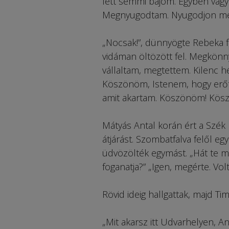
lett semmi bajom. Egyben vagy
Megnyugodtam. Nyugodjon meg
„Nocsak!”, dünnyögte Rebeka fé
vidáman öltözött fel. Megkönn
vállaltam, megtettem. Kilenc h
Köszönöm, Istenem, hogy erőt 
amit akartam. Köszönöm! Kös
Mátyás Antal korán ért a Szék 
átjárást. Szombatfalva felől eg
üdvözölték egymást. „Hát te má
foganatja?” „Igen, megérte. Volt 
Rövid ideig hallgattak, majd T
„Mit akarsz itt Udvarhelyen, An