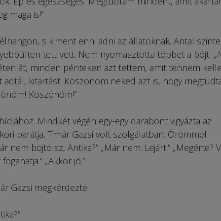
ok. Ép és egészséges. Megtudtam mindent, amit akarta
 maga is!”
lhangon, s kiment enni adni az állatoknak. Antal szinte
yebbülten tett-vett. Nem nyomasztotta többet a böjt. „
éten át, minden pénteken azt tettem, amit tennem kelle
adtál, kitartást. Köszönöm neked azt is, hogy megtudt
zönöm! Köszönöm!”
hídjához. Mindkét végén egy-egy darabont vigyázta az
ykori barátja, Timár Gazsi volt szolgálatban. Örömmel
r nem böjtölsz, Antika?” „Már nem. Lejárt.” „Megérte? V
foganatja.” „Akkor jó.”
imár Gazsi megkérdezte:
tika?”