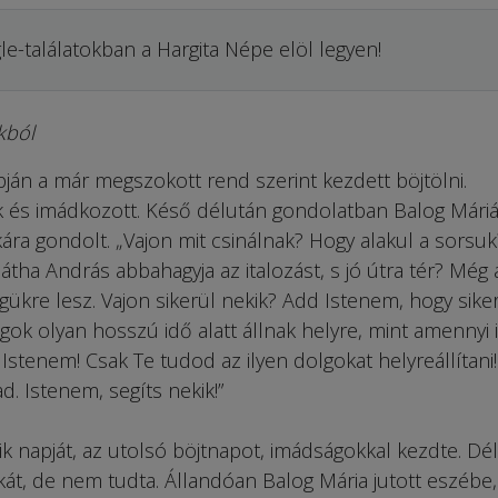
le-találatokban a Hargita Népe elöl legyen!
kból
ján a már megszokott rend szerint kezdett böjtölni.
k és imádkozott. Késő délután gondolatban Balog Máriá
ára gondolt. „Vajon mit csinálnak? Hogy alakul a sorsuk
átha András abbahagyja az italozást, s jó útra tér? Még 
gükre lesz. Vajon sikerül nekik? Add Istenem, hogy siker
lgok olyan hosszú idő alatt állnak helyre, mint amennyi 
 Istenem! Csak Te tudod az ilyen dolgokat helyreállítani
. Istenem, segíts nekik!”
 napját, az utolsó böjtnapot, imádságokkal kezdte. Dél
skát, de nem tudta. Állandóan Balog Mária jutott eszébe,