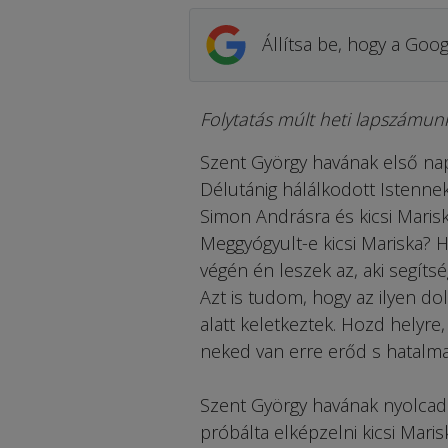
Állítsa be, hogy a Goog
Folytatás múlt heti lapszámun
Szent György havának első nap
Délutánig hálálkodott Istenne
Simon Andrásra és kicsi Marisk
Meggyógyult-e kicsi Mariska? H
végén én leszek az, aki segítsé
Azt is tudom, hogy az ilyen do
alatt keletkeztek. Hozd helyre,
neked van erre erőd s hatalmad
Szent György havának nyolcadik
próbálta elképzelni kicsi Mari