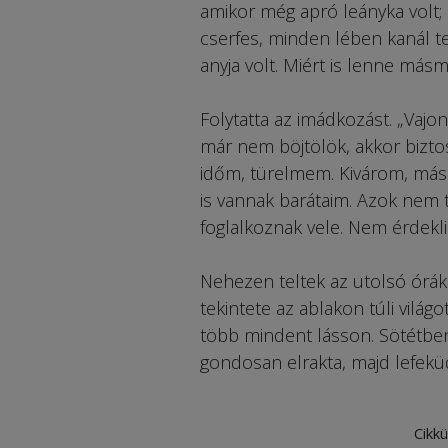
amikor még apró leányka volt; 
cserfes, minden lében kanál ter
anyja volt. Miért is lenne más
Folytatta az imádkozást. „Vaj
már nem böjtölök, akkor bizt
időm, türelmem. Kivárom, más
is vannak barátaim. Azok nem t
foglalkoznak vele. Nem érdekli 
Nehezen teltek az utolsó órá
tekintete az ablakon túli világ
több mindent lásson. Sötétben f
gondosan elrakta, majd lefeküd
Cikkü