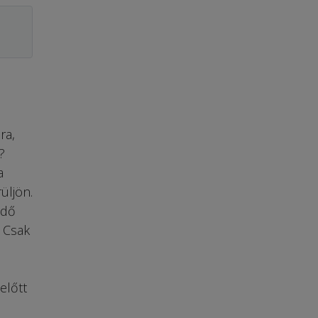
ra,
?
a
üljön.
idő
! Csak
előtt