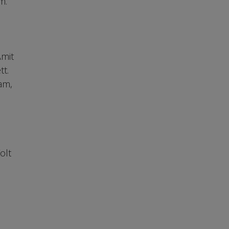
m.
Amit
tt.
am,
olt