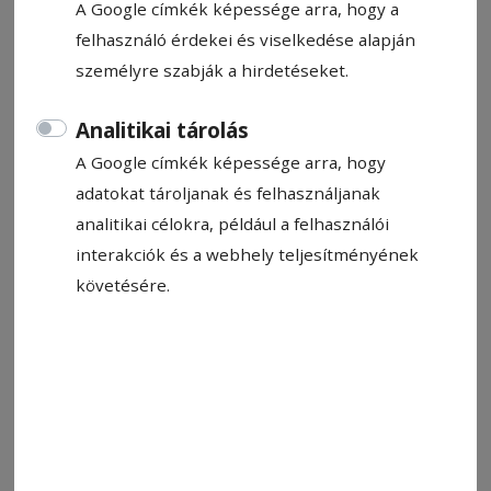
A Google címkék képessége arra, hogy a
Létai Tibor
felhasználó érdekei és viselkedése alapján
2026. május 2., 10:11
személyre szabják a hirdetéseket.
Analitikai tárolás
A Google címkék képessége arra, hogy
adatokat tároljanak és felhasználjanak
analitikai célokra, például a felhasználói
interakciók és a webhely teljesítményének
követésére.
Királynő körül zsongó méhcsalád. Ebben az időszakban már
szorgosan gyűjtik a nektárt
Fotó: László F. Csaba