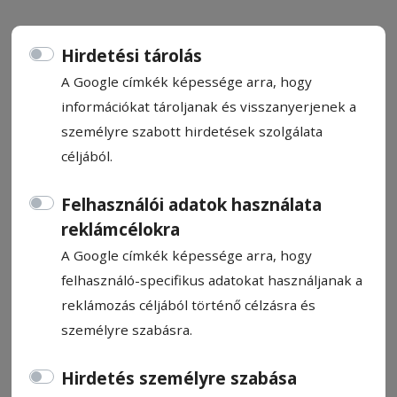
Hirdetési tárolás
A Google címkék képessége arra, hogy
információkat tároljanak és visszanyerjenek a
Kitart-e a repcehordás
személyre szabott hirdetések szolgálata
akácvirágzásig?
céljából.
A repce virágzása minden tavasszal a
Felhasználói adatok használata
méhészeti szezon főpróbája az akác előtt,
reklámcélokra
megalapozva a méhcsaládok fejlődését. A
A Google címkék képessége arra, hogy
vándorméhészek már kiköltöztek
felhasználó-specifikus adatokat használjanak a
kaptáraikkal a sárgálló táblák szélére, ahol a
reklámozás céljából történő célzásra és
méhek gyűjthetik a virágport, a nektárt,
személyre szabásra.
ami elengedhetetlen a fiasítások intenzív
növeléséhez.
Hirdetés személyre szabása