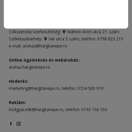
Ügyfélszolgálat (apróhirdetések, előfizetések)
Csíkszereda üzlet:
Csíki Mozi épülete
, telefon:
0728 001
496
Csíkszereda szerkesztőség:
Márton Áron utca 21. szám
Székelyudvarhely:
Vár utca 5 szám
, telefon:
0738 823 219
e-mail:
aruhaz@hargitanepe.ro
Online ügyintézés és webáruház:
aruhaz.hargitanepe.ro
Hirdetés:
marketing@hargitanepe.ro
, telefon:
0724 500 919
Reklám:
hodgyai.edit@hargitanepe.ro
, telefon:
0743 156 555