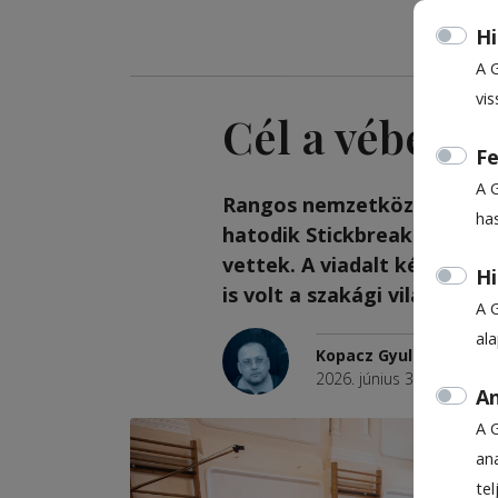
Hi
A 
vis
Cél a vébé
Fe
A 
Rangos nemzetközi asztalif
ha
hatodik Stick­breakers Kupá
vettek. A viadalt két szaká
Hi
is volt a szakági világbajno
A 
al
Kopacz Gyula
2026. június 3., 7:20
An
A 
ana
te