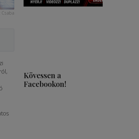
z Csaba
zi
ól,
Kövessen a
Facebookon!
ó
n
ntos