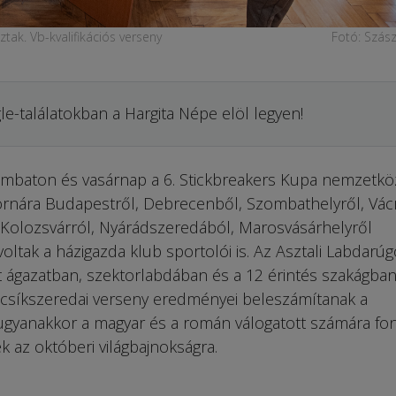
tak. Vb-kvalifikációs verseny
Fotó: Szás
le-találatokban a Hargita Népe elöl legyen!
ombaton és vasárnap a 6. Stickbreakers Kupa nemzetkö
tornára Budapestről, Debrecenből, Szombathelyről, Vácr
 Kolozsvárról, Nyárádszeredából, Marosvásárhelyről
oltak a házigazda klub sportolói is. Az Asztali Labdarúg
ét ágazatban, szektorlabdában és a 12 érintés szakágba
 a csíkszeredai verseny eredményei beleszámítanak a
gyanakkor a magyar és a román válogatott számára fo
ek az októberi világbajnokságra.