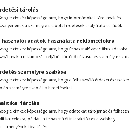
rdetési tárolás
Google címkék képessége arra, hogy információkat tároljanak és
szanyerjenek a személyre szabott hirdetések szolgálata céljából.
lhasználói adatok használata reklámcélokra
Google címkék képessége arra, hogy felhasználó-specifikus adatokat
oci-tornának adott ott­hont a hétvégén Csíkszere
sználjanak a reklámozás céljából történő célzásra és személyre szab
n a magyar és a román válogatott tagjai is részt
gban szervezték, a verseny egyben kvalifikációs t
rdetés személyre szabása
kságra, amelyen csíki sportolók is indulhatnak.
Google címkék képessége arra, hogy a felhasználó érdekei és viselk
apján személyre szabják a hirdetéseket.
alitikai tárolás
Google címkék képessége arra, hogy adatokat tároljanak és felhaszn
litikai célokra, például a felhasználói interakciók és a webhely
ljesítményének követésére.