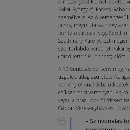
A mezőnyből kiemelkedett a vi
Pákai György, ifj. Farkas Gábor 
személye is. Az ő versengésüke
János, megmutatva, hogy azér
büntetőpárbajjal végződött: m
Szathmáry Károlyt, ezt megism
szektorlabda-versenyt Pákai G
(mindketten Budapest) előtt.
A 12 érintéses verseny még na
tízgólos átlag született. Az 
kemény ellenállásba ütköztek 
csíkszeredai versenyző, Bajkó
végül a brazil ob-ről frissen h
Gábor (Veresegyház) és Kovács
– Színvonalas to
rendeznünk, kü