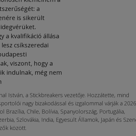
tszerűségét: a
enére is sikerült
idegvérüket.
 a kvalifikáció állása
 lesz csíkszeredai
 budapesti
ak, viszont, hogy a
kik indulnak, még nem
n
al István, a Stickbreakers vezetője. Hozzátette, mind
ortolói nagy bizakodással és izgalommal várják a 202
 Brazília, Chile, Bolívia, Spanyolország, Portugália,
erbia, Szlovákia, India, Egyesült Államok, Japán és Szen
zők között.