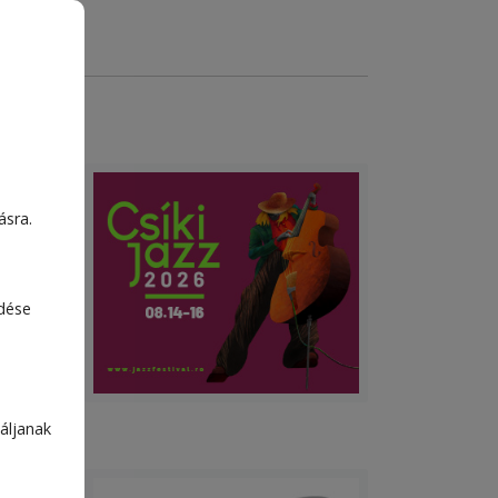
da: a
ásra.
orna
edése
áljanak