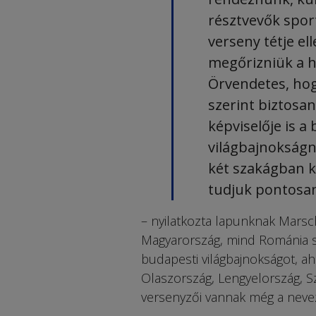
résztvevők spor
verseny tétje ell
megőrizniük a h
Örvendetes, hogy
szerint biztosan
képviselője is a
világbajnokságn
két szakágban 
tudjuk pontosa
– nyilatkozta lapunknak Marsch
Magyarország, mind Románia sp
budapesti világbajnokságot, ahol
Olaszország, Lengyelország, Sz
versenyzői vannak még a neve