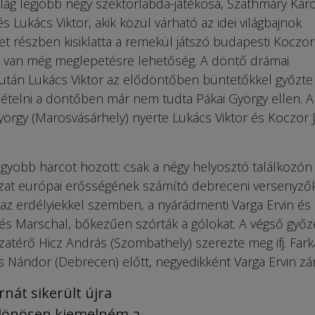
lág legjobb négy szektorlabda-játékosa, Szathmáry Káro
és Lukács Viktor, akik közül várható az idei világbajnok
t részben kisiklatta a remekül játszó budapesti Koczor
t van még meglepetésre lehetőség. A döntő drámai
iután Lukács Viktor az elődöntőben büntetőkkel győzte 
ételni a döntőben már nem tudta Pákai György ellen. A
yörgy (Marosvásárhely) nyerte Lukács Viktor és Koczor 
gyobb harcot hozott: csak a négy helyosztó találkozón
ágazat európai erősségének számító debreceni versenyző
az erdélyiekkel szemben, a nyárádmenti Varga Ervin és 
 és Marschal, bőkezűen szórták a gólokat. A végső győ
azatérő Hicz András (Szombathely) szerezte meg ifj. Fark
 Nándor (Debrecen) előtt, negyedikként Varga Ervin zár
rnát sikerült újra
lönösen kiemelném a