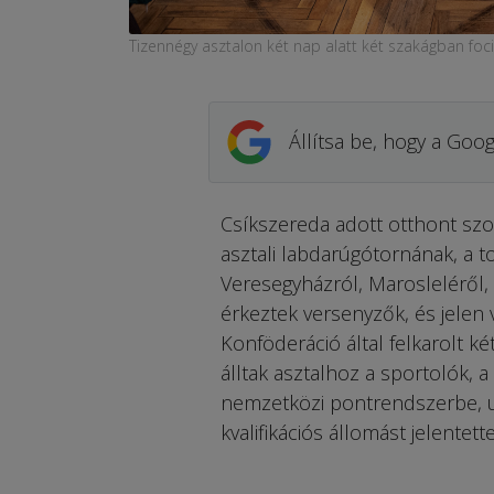
Tizennégy asztalon két nap alatt két szakágban fociz
Állítsa be, hogy a Goog
Csíkszereda adott otthont sz
asztali labdarúgótornának, a 
Veresegyházról, Marosleléről,
érkeztek versenyzők, és jelen v
Konföderáció által felkarolt k
álltak asztalhoz a sportolók,
nemzetközi pontrendszerbe, u
kvalifikációs állomást jelentett