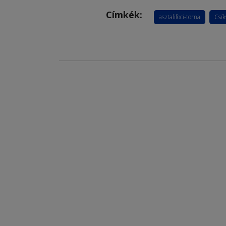
Címkék:
asztalifoci-torna
Csí