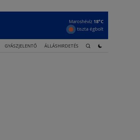
Borszék
15°C
tiszta égbolt
GYÁSZJELENTŐ
ÁLLÁSHIRDETÉS