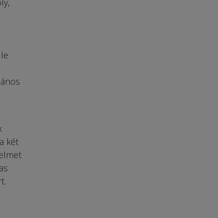
ly,
le
János
k
a két
zelmet
as
t.