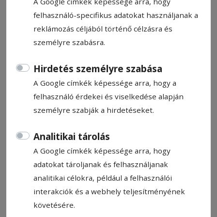
A Google címkék képessége arra, hogy
felhasználó-specifikus adatokat használjanak a
reklámozás céljából történő célzásra és
személyre szabásra.
CÍMKE: ASZTALIFOCI-TORNA
Hirdetés személyre szabása
A Google címkék képessége arra, hogy a
felhasználó érdekei és viselkedése alapján
Állítsa be, hogy a Google
személyre szabják a hirdetéseket.
találatokban a Hargita Népe elől
legyen!
Analitikai tárolás
A Google címkék képessége arra, hogy
adatokat tároljanak és felhasználjanak
analitikai célokra, például a felhasználói
interakciók és a webhely teljesítményének
követésére.