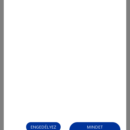
MENÜ
FRISS
NAPI PARA
ORSZÁG-VILÁG
ÁRUHÁZ
ENGEDÉLYEZ
MINDET
SPORT
ESEMÉNYNAPTÁR