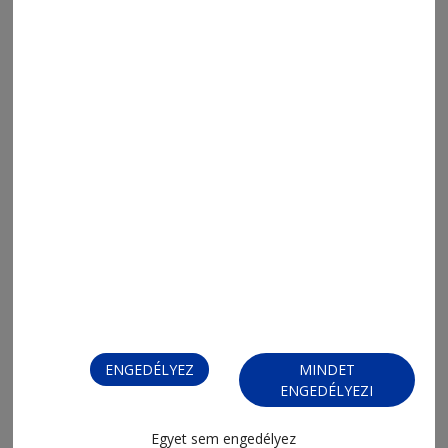
2026. június 24., 8:05
Dobrudzsában versenyeztek
ENGEDÉLYEZ
MINDET
ENGEDÉLYEZI
Egyet sem engedélyez