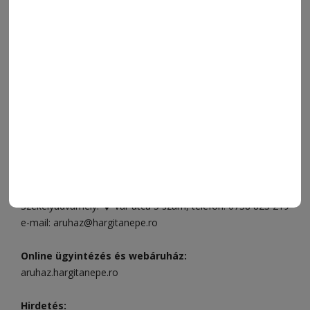
ESEMÉNYNAPTÁR
SZÍNES
IMPRESSZUM
VIDEÓ
MÉDIAAJÁNLAT
FÓRUM
JÁTÉKSZABÁLYZAT
ELÉRHETŐSÉGEK
Ügyfélszolgálat (apróhirdetések, előfizetések)
Csíkszereda üzlet:
Csíki Mozi épülete
, telefon:
0728 001
496
Csíkszereda szerkesztőség:
Márton Áron utca 21. szám
Székelyudvarhely:
Vár utca 5 szám
, telefon:
0738 823 219
e-mail:
aruhaz@hargitanepe.ro
Online ügyintézés és webáruház:
aruhaz.hargitanepe.ro
Hirdetés: