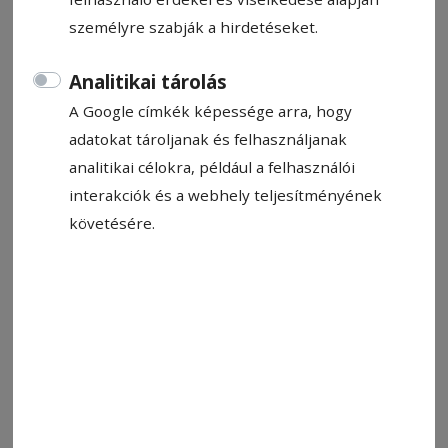
2026. május 14., 7:10
személyre szabják a hirdetéseket.
Analitikai tárolás
A Google címkék képessége arra, hogy
adatokat tároljanak és felhasználjanak
analitikai célokra, például a felhasználói
interakciók és a webhely teljesítményének
követésére.
Második lett a csíki csapat a váltók elite kategóriájában
Fotó: VSK Csíkszereda
Állítsa be, hogy a Google-
találatokban a Hargita Népe elöl