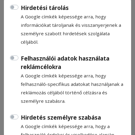
Hirdetési tárolás
A Google címkék képessége arra, hogy
információkat tároljanak és visszanyerjenek a
személyre szabott hirdetések szolgálata
Bajnoki érmek tájfutásban
céljából.
Csapatban és váltóban az országos bajnoki
Felhasználói adatok használata
címekért harcoltak a hétvégén Felsőbányán
reklámcélokra
a tájfutók, a VSK Csíkszereda sportolói
A Google címkék képessége arra, hogy
közül többen is dobogós helyen zártak.
felhasználó-specifikus adatokat használjanak a
Ugyanakkor a Máramaros megyei település
reklámozás céljából történő célzásra és
adott otthont a városi sprintbajnokság
személyre szabásra.
második futamának, amelyen csíki
győzelem is született.
Hirdetés személyre szabása
A Google címkék képessége arra, hogy a
Kopacz Gyula
felhasználó érdekei és viselkedése alapján