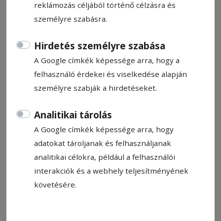
reklámozás céljából történő célzásra és
érdeklődők.
személyre szabásra.
Pál Emil
Hirdetés személyre szabása
2024. december 23., 9:20
A Google címkék képessége arra, hogy a
felhasználó érdekei és viselkedése alapján
személyre szabják a hirdetéseket.
Analitikai tárolás
A Google címkék képessége arra, hogy
adatokat tároljanak és felhasználjanak
analitikai célokra, például a felhasználói
interakciók és a webhely teljesítményének
követésére.
A vashámor ma. Nagy képzelőerő kell, hogy turisztikai-
helytörténeti látványosságként szemléljük, de a helyiek