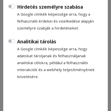
foglalkozásaikról kérdeztük.
Hirdetés személyre szabása
A Google címkék képessége arra, hogy a
Hadnagy Éva
felhasználó érdekei és viselkedése alapján
2024. december 13., 11:26
személyre szabják a hirdetéseket.
Analitikai tárolás
A Google címkék képessége arra, hogy
adatokat tároljanak és felhasználjanak
analitikai célokra, például a felhasználói
interakciók és a webhely teljesítményének
követésére.
Fotó: Hodgyai István
Állítsa be, hogy a Google-