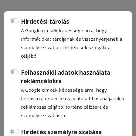
Hirdetési tárolás
A Google címkék képessége arra, hogy
Sok az üres hely, kevés a diák
információkat tároljanak és visszanyerjenek a
személyre szabott hirdetések szolgálata
A megyei tanfelügyelőség honlapján is
céljából.
megtalálható a szabadon maradt
Felhasználói adatok használata
középiskolai helyek listája, amelyekre a
reklámcélokra
felvételi első fordulójából kimaradt vagy
éppen hely nélkül maradt tanulók
A Google címkék képessége arra, hogy
jelentkezhetnek. Olyan helyek is vannak,
felhasználó-specifikus adatokat használjanak a
ahová alkalmassági próba szükséges,
reklámozás céljából történő célzásra és
ezeket a tanintézetek a héten szervezik
személyre szabásra.
meg.
Hirdetés személyre szabása