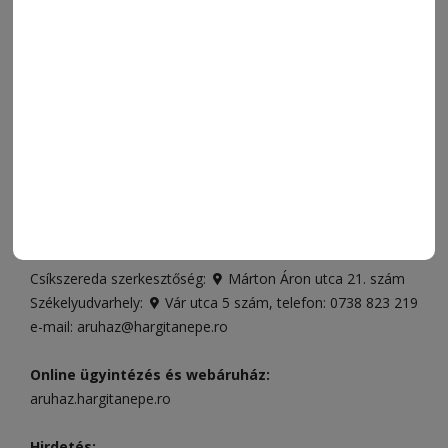
SPORT
ESEMÉNYNAPTÁR
SZÍNES
IMPRESSZUM
VIDEÓ
MÉDIAAJÁNLAT
FÓRUM
JÁTÉKSZABÁLYZAT
ELÉRHETŐSÉGEK
Ügyfélszolgálat (apróhirdetések, előfizetések)
Csíkszereda üzlet:
Csíki Mozi épülete
, telefon:
0728 001
496
Csíkszereda szerkesztőség:
Márton Áron utca 21. szám
Székelyudvarhely:
Vár utca 5 szám
, telefon:
0738 823 219
e-mail:
aruhaz@hargitanepe.ro
Online ügyintézés és webáruház:
aruhaz.hargitanepe.ro
Hirdetés: