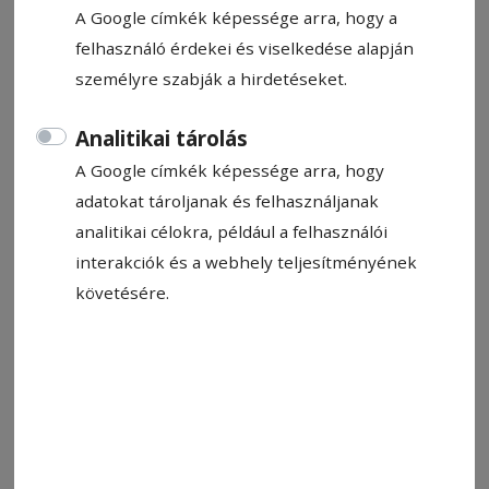
Asztalos Ágnes
A Google címkék képessége arra, hogy a
2024. augusztus 6., 11:13
felhasználó érdekei és viselkedése alapján
Becsült olvasási idő: 3 perc
személyre szabják a hirdetéseket.
Analitikai tárolás
A Google címkék képessége arra, hogy
adatokat tároljanak és felhasználjanak
analitikai célokra, például a felhasználói
interakciók és a webhely teljesítményének
követésére.
Volt, aki kevés opciót írt fel. De vannak még szabad középiskolai
helyek
Fotó: Veres Nándor