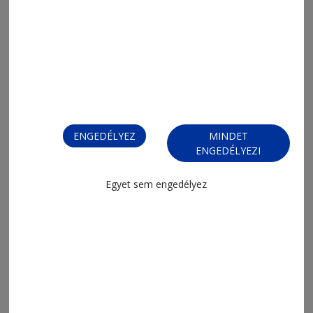
2026. augusztus 6., 14:15
ENGEDÉLYEZ
MINDET
ENGEDÉLYEZI
Kihágássorozat
Egyet sem engedélyez