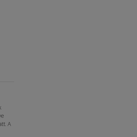
k
ve
tt. A