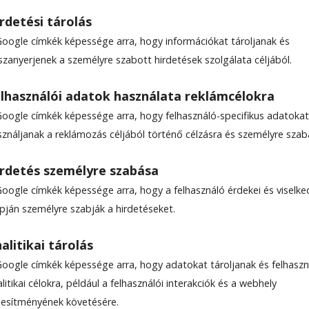
rdetési tárolás
Google címkék képessége arra, hogy információkat tároljanak és
szanyerjenek a személyre szabott hirdetések szolgálata céljából.
gyűjtötte a szemetet Gye
lhasználói adatok használata reklámcélokra
Google címkék képessége arra, hogy felhasználó-specifikus adatokat
sználjanak a reklámozás céljából történő célzásra és személyre szab
e­zett kedden Gyer­gyó­al­falu önkormányzata a Sö
rdetés személyre szabása
es tanulóival közösen. A fia­talok pedagógusok
Google címkék képessége arra, hogy a felhasználó érdekei és viselk
verődve több hely­színen gyűjtötték az út menti
apján személyre szabják a hirdetéseket.
alitikai tárolás
Google címkék képessége arra, hogy adatokat tároljanak és felhaszn
litikai célokra, például a felhasználói interakciók és a webhely
ljesítményének követésére.