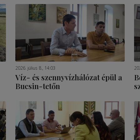
2026. július 8., 14:03
202
Víz- és szennyvízhálózat épül a
B
Bucsin-tetőn
s