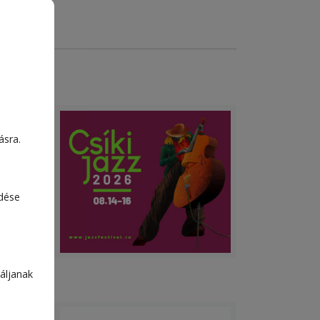
r­
ásra.
vér
edése
áljanak