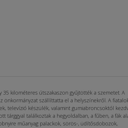
 35 kilométeres útszakaszon gyűjtötték a szemetet. A
 önkormányzat szállíttatta el a helyszínekről. A fiatalo
, televízió készülék, valamint gumiabroncsoktól kezd
 tárggyal találkoztak a hegyoldalban, a fűben, a fák ala
öbbnyire műanyag palackok, sörös-, üdítősdobozok,