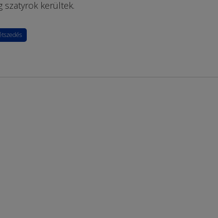
szatyrok kerültek.
tszedés