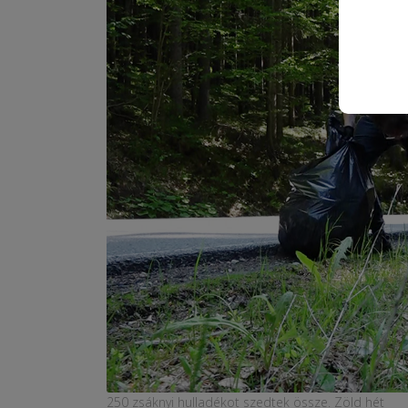
250 zsáknyi hulladékot szedtek össze. Zöld hét