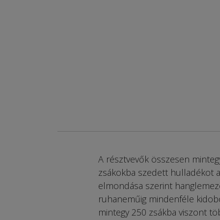
A résztvevők összesen mintegy
zsákokba szedett hulladékot az
elmondása szerint hanglemezek
ruhaneműig mindenféle kidobott
mintegy 250 zsákba viszont t