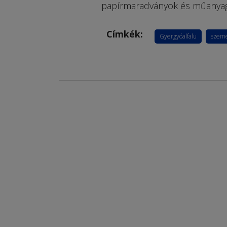
papírmaradványok és műanyag 
Címkék:
Gyergyóalfalu
szemé