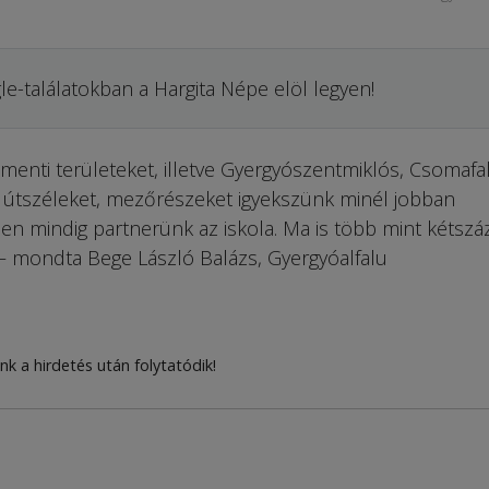
le-találatokban a Hargita Népe elöl legyen!
menti területeket, illetve Gyergyószentmiklós, Csomafa
li útszéleket, mezőrészeket igyekszünk minél jobban
en mindig partnerünk az iskola. Ma is több mint kétszáz
– mondta Bege László Balázs, Gyergyóalfalu
nk a hirdetés után folytatódik!