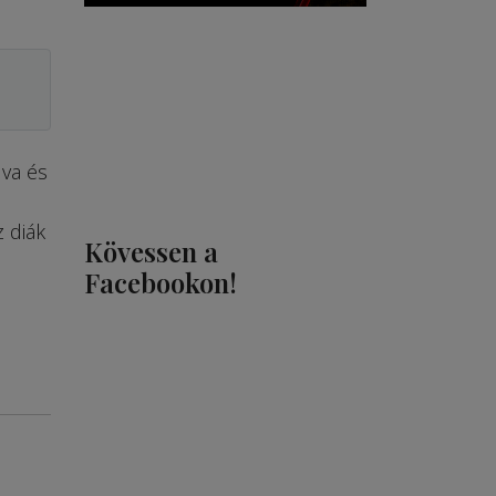
lva és
 diák
Kövessen a
Facebookon!