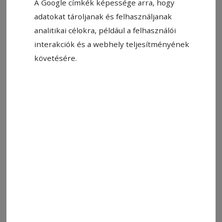
A Google címkék képessége arra, hogy
adatokat tároljanak és felhasználjanak
analitikai célokra, például a felhasználói
Állítsa be, hogy a Google-
interakciók és a webhely teljesítményének
találatokban a Hargita Népe elöl
követésére.
legyen!
Pénteken 19 órától a
csíkdánfalvi
kultúrotthonban, szombaton 19 órától pedig a
szentegyházi
Gábor Áron Művelődési Házban
vetítik a Legénybúcsú című magyar vígjátékot. A
belépő egységesen 25 lejbe kerül, a csíkdánfalvi
vetítésre a polgármesteri hivatalban, a
szentegyházira a polgármesteri hivatal
titkárságán és a városi könyvtárban lehet jegyet
váltani.