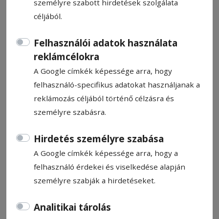
személyre szabott hirdetések szolgálata
céljából.
Felhasználói adatok használata
reklámcélokra
Filmvetítés: Legénybúcsú
A Google címkék képessége arra, hogy
felhasználó-specifikus adatokat használjanak a
Ajánló
reklámozás céljából történő célzásra és
2026. február 26., 15:26
személyre szabásra.
Hirdetés személyre szabása
A Google címkék képessége arra, hogy a
felhasználó érdekei és viselkedése alapján
személyre szabják a hirdetéseket.
Analitikai tárolás