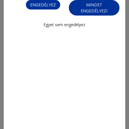
ENGEDÉLYEZ
MINDET
2026. augusztus 8., 14:32
ENGEDÉLYEZI
A nagybani árak még bizonytalanok
Egyet sem engedélyez
2026. augusztus 8., 12:04
Megéri még dízelt venni?