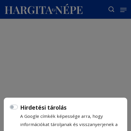
T
Hirdetési tárolás
A Google címkék képessége arra, hogy
információkat tároljanak és visszanyerjenek a