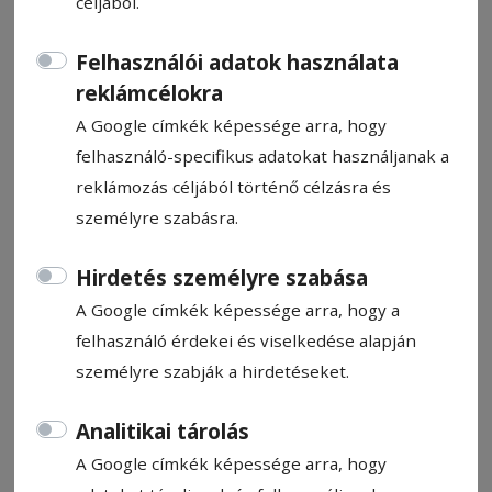
céljából.
Felhasználói adatok használata
reklámcélokra
A Google címkék képessége arra, hogy
Vakációs táborok a
felhasználó-specifikus adatokat használjanak a
csalogányban
reklámozás céljából történő célzásra és
személyre szabásra.
Ajánló
2024. augusztus 9., 14:51
Hirdetés személyre szabása
A Google címkék képessége arra, hogy a
felhasználó érdekei és viselkedése alapján
személyre szabják a hirdetéseket.
Analitikai tárolás
A Google címkék képessége arra, hogy