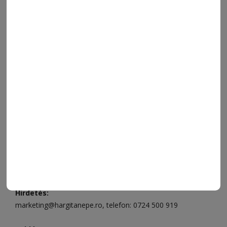
VIDEÓ
MÉDIAAJÁNLAT
FÓRUM
JÁTÉKSZABÁLYZAT
ELÉRHETŐSÉGEK
Ügyfélszolgálat (apróhirdetések, előfizetések)
Csíkszereda üzlet:
Csíki Mozi épülete
, telefon:
0728 001
496
Csíkszereda szerkesztőség:
Márton Áron utca 21. szám
Székelyudvarhely:
Vár utca 5 szám
, telefon:
0738 823 219
e-mail:
aruhaz@hargitanepe.ro
Online ügyintézés és webáruház:
aruhaz.hargitanepe.ro
Hirdetés:
marketing@hargitanepe.ro
, telefon:
0724 500 919