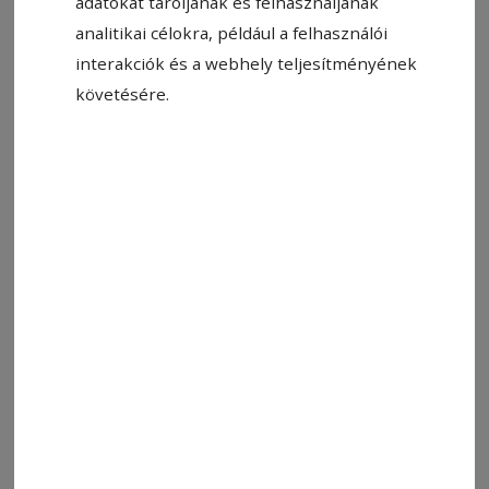
adatokat tároljanak és felhasználjanak
analitikai célokra, például a felhasználói
Állítsa be, hogy a Google-
interakciók és a webhely teljesítményének
találatokban a Hargita Népe elöl
követésére.
legyen!
Augusztusban az alábbi tematikus táborokba
várja a gyermekeket a Csalogány
gyermekfoglalkoztató. A tábor mindennap 8–16
óra között zajlik, helyszíne a Tudor Vladimirescu
utca 14. szám, Csíkszereda.
Augusztus 12–16. között sporttáborban lehet
részt venni. Többféle sporttágat próbálhatnak
ki a gyermekek, akikben erősítik a
csapatszellemet.