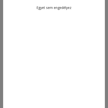
Egyet sem engedélyez
2024. május 30., 11:21
Döntsünk közösen a gyermekünkkel
MENÜ
FRISS
NAPI PARA
ORSZÁG-VILÁG
ÁRUHÁZ
SPORT
ESEMÉNYNAPTÁR
SZÍNES
IMPRESSZUM