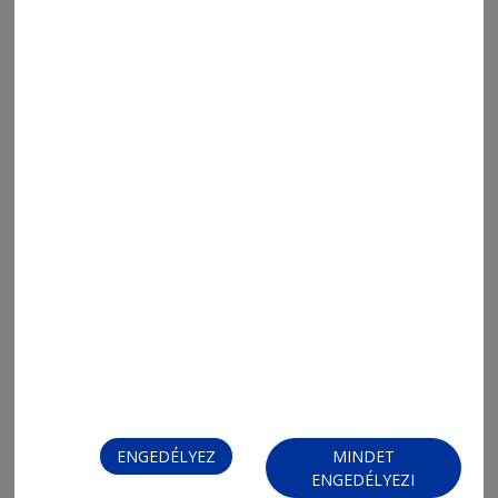
Nyári táborok a Care2Travel
Egyesületnél
2025. augusztus 4., 11:39
Kisokos tábor a Csalogányban
ENGEDÉLYEZ
MINDET
ENGEDÉLYEZI