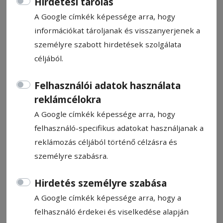
Hirdetési tárolás
A Google címkék képessége arra, hogy
információkat tároljanak és visszanyerjenek a
személyre szabott hirdetések szolgálata
céljából.
Útjavítás és járdaépítés
Zsögödben
Felhasználói adatok használata
reklámcélokra
A napokban kezdték a csíkszeredai Zsögöd
A Google címkék képessége arra, hogy
utca alsó szakaszának javítását. Jelenleg az
felhasználó-specifikus adatokat használjanak a
esővíz-elvezető csatornákat fektetik le,
reklámozás céljából történő célzásra és
majd az út aszfaltozása és a járdaépítés
személyre szabásra.
következik. A közlekedést a munkagépek
tevékenysége nehezíti. A munkálatok addig
Hirdetés személyre szabása
zajlanak, amíg az időjárás engedi.
A Google címkék képessége arra, hogy a
felhasználó érdekei és viselkedése alapján
Létai Tibor