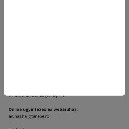
SPORT
ESEMÉNYNAPTÁR
SZÍNES
IMPRESSZUM
VIDEÓ
MÉDIAAJÁNLAT
FÓRUM
JÁTÉKSZABÁLYZAT
ELÉRHETŐSÉGEK
Ügyfélszolgálat (apróhirdetések, előfizetések)
Csíkszereda üzlet:
Csíki Mozi épülete
, telefon:
0728 001
496
Csíkszereda szerkesztőség:
Márton Áron utca 21. szám
Székelyudvarhely:
Vár utca 5 szám
, telefon:
0738 823 219
e-mail:
aruhaz@hargitanepe.ro
Online ügyintézés és webáruház:
aruhaz.hargitanepe.ro