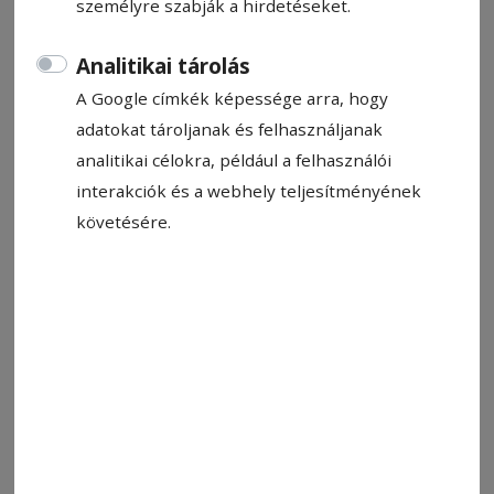
személyre szabják a hirdetéseket.
2023. november 15., 12:12
Becsült olvasási idő: 2 perc
Analitikai tárolás
A Google címkék képessége arra, hogy
adatokat tároljanak és felhasználjanak
analitikai célokra, például a felhasználói
interakciók és a webhely teljesítményének
követésére.
Dolgoznak a Zsögöd utcában. Ráfért a javítás
Fotó: László F. Csaba
Állítsa be, hogy a Google-