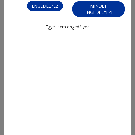
ENGEDÉLYEZ
MINDET
ENGEDÉLYEZI
2026. április 7., 9:39
Egyet sem engedélyez
Kerülővel lehet eljutni Alsósófalvára
2026. április 1., 9:20
Idényt zárt a Zsögödi Medvék