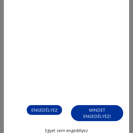
2026. augusztus 7., 12:52
Egy alkotói út állomásai
ENGEDÉLYEZ
MINDET
ENGEDÉLYEZI
Egyet sem engedélyez