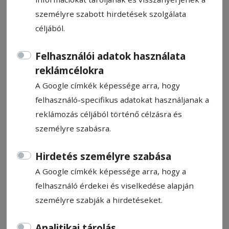
személyre szabott hirdetések szolgálata
céljából.
Felhasználói adatok használata
Új testvérvárosi kapcsolat
reklámcélokra
A Google címkék képessége arra, hogy
felhasználó-specifikus adatokat használjanak a
Pál Bíborka
2026. június 3., 11:39
reklámozás céljából történő célzásra és
személyre szabásra.
Hirdetés személyre szabása
A Google címkék képessége arra, hogy a
felhasználó érdekei és viselkedése alapján
személyre szabják a hirdetéseket.
Analitikai tárolás