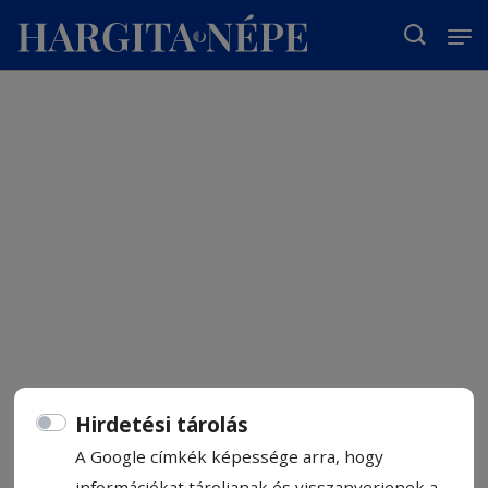
T
Hirdetési tárolás
A Google címkék képessége arra, hogy
információkat tároljanak és visszanyerjenek a