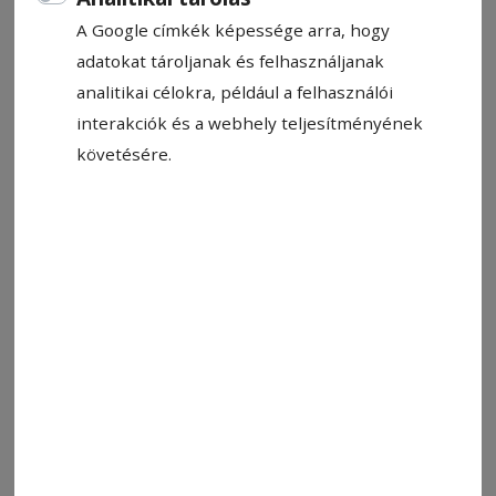
A Google címkék képessége arra, hogy
Fotó: Csíkszereda Városháza
adatokat tároljanak és felhasználjanak
analitikai célokra, például a felhasználói
Állítsa be, hogy a Google-
interakciók és a webhely teljesítményének
találatokban a Hargita Népe elöl
követésére.
legyen!
A csíkszeredai önkormányzat képviselő-
testülete új testvérvárosi együttműködés
megkötéséről döntött májusi soros
tanácsülésén. Mint Korodi Attila polgármester
elmondta, a külügyminisztérium jóváhagyta
Csíkszereda és a dél-magyarországi, Baranya
vármegyei Siklós település testvérvárosi
kapcsolatát, így augusztusban aláírják az erről