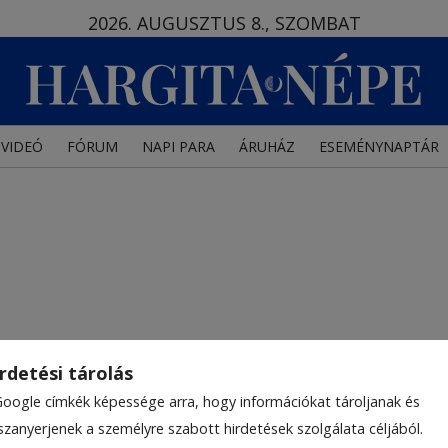
2026. AUGUSZTUS 8., SZOMBAT
VIDEÓ
FÓRUM
NAPI PARA
ÁRUHÁZ
ESEMÉNYNAPTÁR
rdetési tárolás
Google címkék képessége arra, hogy információkat tároljanak és
szanyerjenek a személyre szabott hirdetések szolgálata céljából.