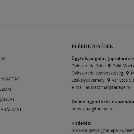
ELÉRHETŐSÉGEK
ARA
Ügyfélszolgálat (apróhirdeté
Csíkszereda üzlet:
Csíki Mozi 
Z
Csíkszereda szerkesztőség:
Má
NYNAPTÁR
Székelyudvarhely:
Vár utca 5
e-mail:
aruhaz@hargitanepe.ro
SSZUM
JÁNLAT
Online ügyintézés és webár
aruhaz.hargitanepe.ro
ZABÁLYZAT
Hirdetés:
marketing@hargitanepe.ro
, tele