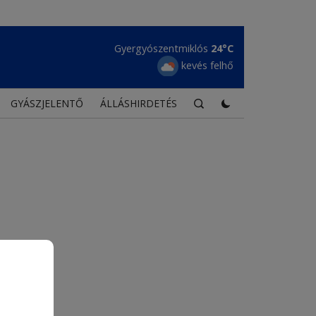
Gyergyószentmiklós
24°C
kevés felhő
GYÁSZJELENTŐ
ÁLLÁSHIRDETÉS