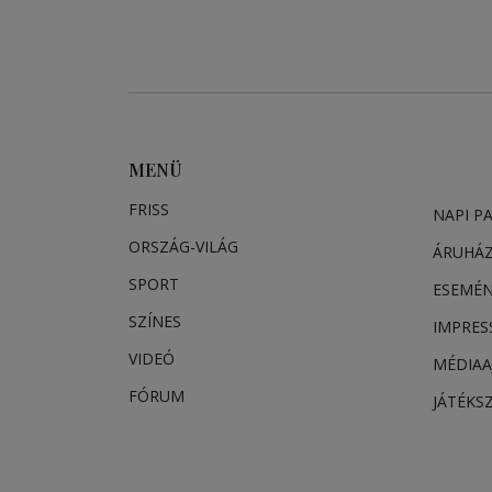
MENÜ
FRISS
NAPI P
ORSZÁG-VILÁG
ÁRUHÁ
SPORT
ESEMÉ
SZÍNES
IMPRE
VIDEÓ
MÉDIAA
FÓRUM
JÁTÉKS