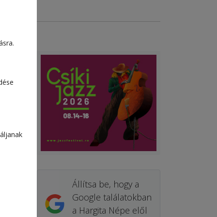
ásra.
edése
áljanak
Állítsa be, hogy a
Google találatokban
a Hargita Népe elől