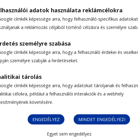
lhasználói adatok használata reklámcélokra
Google címkék képessége arra, hogy felhasználó-specifikus adatokat
PÜLÉS
sználjanak a reklámozás céljából történő célzásra és személyre szab
rdetés személyre szabása
Google címkék képessége arra, hogy a felhasználó érdekei és viselk
apján személyre szabják a hirdetéseket.
alitikai tárolás
Google címkék képessége arra, hogy adatokat tároljanak és felhaszn
litikai célokra, például a felhasználói interakciók és a webhely
ljesítményének követésére.
ENGEDÉLYEZ
MINDET ENGEDÉLYEZI
Egyet sem engedélyez