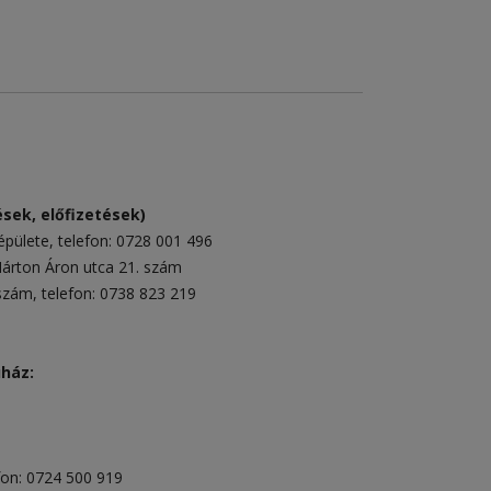
sek, előfizetések)
épülete
, telefon:
0728 001 496
rton Áron utca 21. szám
 szám
, telefon:
0738 823 219
uház:
fon:
0724 500 919