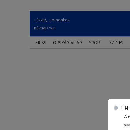
László, Domonkos
névnap van
FRISS
ORSZÁG-VILÁG
SPORT
SZÍNES
Hi
A 
vis