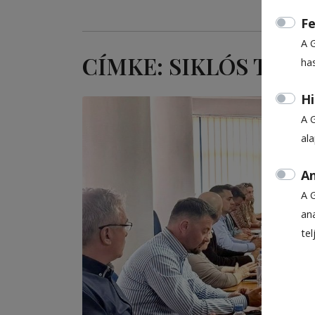
Fe
A 
CÍMKE: SIKLÓS TELE
ha
Hi
A 
al
An
A 
ana
te