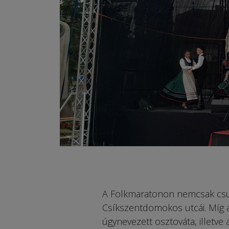
A Folkmaratonon nemcsak csuj
Csíkszentdomokos utcái. Míg a
úgynevezett osztováta, illetve 