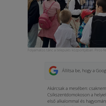
Folyamatos tánc a település központjában. Piros-f
Állítsa be, hogy a Goog
Akárcsak a mesében: csaknem 
Csíkszentdomokoson a helyiek 
első alkalommal és hagyomány