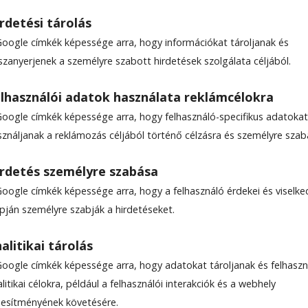
rdetési tárolás
Google címkék képessége arra, hogy információkat tároljanak és
szanyerjenek a személyre szabott hirdetések szolgálata céljából.
felelevenítése jövőbe
lhasználói adatok használata reklámcélokra
Google címkék képessége arra, hogy felhasználó-specifikus adatokat
sználjanak a reklámozás céljából történő célzásra és személyre szab
k a polgármesteri hivatal munkatársai, a hivatal 
rdetés személyre szabása
 táncegyüttesek ropták, a piactéren szólt a
Google címkék képessége arra, hogy a felhasználó érdekei és viselk
káztak. Ez nem holmi április elsejei tréfa, hanem
apján személyre szabják a hirdetéseket.
én szervezett csíkszentdomokosi Folkmaraton eg
yományok Háza Alapítvány és partnerei szervezte
alitikai tárolás
Google címkék képessége arra, hogy adatokat tároljanak és felhaszn
litikai célokra, például a felhasználói interakciók és a webhely
ljesítményének követésére.
7