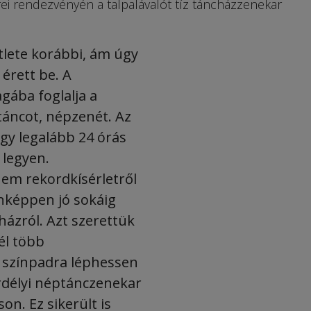
i rendezvényén a talpalávalót tíz táncházzenekar
lete korábbi, ám úgy
érett be. A
ába foglalja a
áncot, népzenét. Az
ogy legalább 24 órás
 legyen.
m rekordkísérletről
onképpen jó sokáig
házról. Azt szerettük
él több
 színpadra léphessen
rdélyi néptánczenekar
n. Ez sikerült is