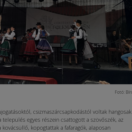
Fotó: Bír
ogatásoktól, csizmaszárcsapkodástól voltak hangosak
 település egyes részein csattogott a szövőszék, az
a kovácsüllő, kopogtattak a fafaragók, alaposan