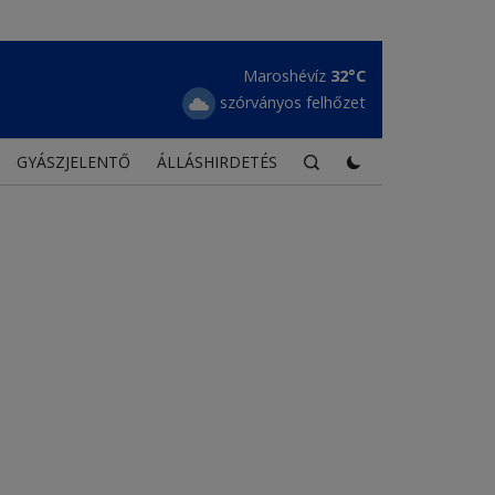
Borszék
29°C
erős felhőzet
GYÁSZJELENTŐ
ÁLLÁSHIRDETÉS