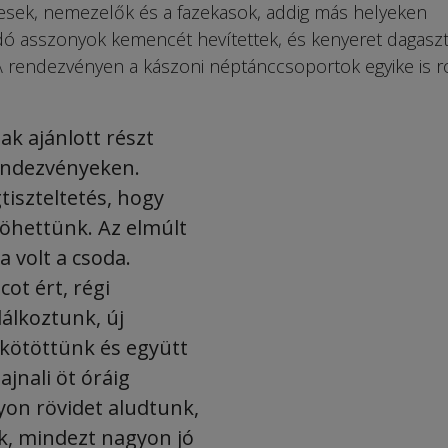
sek, nemezelők és a fazekasok, addig más helyeken
dó asszonyok kemencét hevítettek, és kenyeret dagaszt
 A rendezvényen a kászoni néptánccsoportok egyike is r
k ajánlott részt
rendezvényeken.
iszteltetés, hogy
jöhettünk. Az elmúlt
 volt a csoda.
ot ért, régi
lálkoztunk, új
kötöttünk és együtt
ajnali öt óráig
yon rövidet aludtunk,
k, mindezt nagyon jó