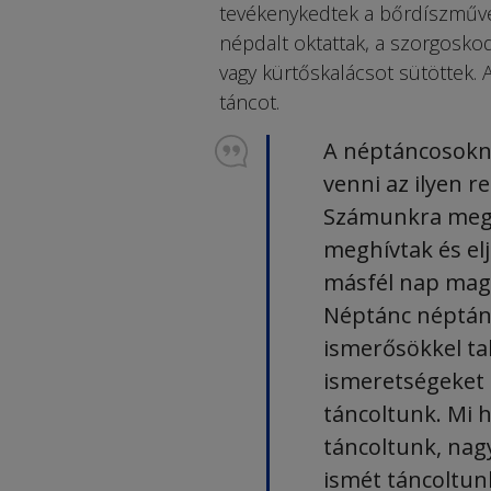
tevékenykedtek a bőrdíszműve
népdalt oktattak, a szorgosko
vagy kürtőskalácsot sütöttek.
táncot.
A néptáncosokna
venni az ilyen 
Számunkra megt
meghívtak és el
másfél nap maga
Néptánc néptánc
ismerősökkel ta
ismeretségeket 
táncoltunk. Mi h
táncoltunk, nag
ismét táncoltun