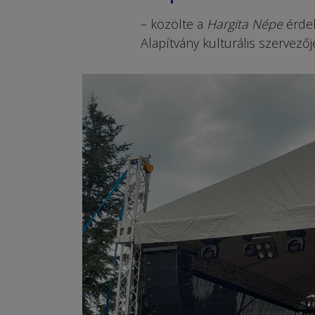
– közölte a
Hargita
Népe
érdek
Alapítvány kulturális szervezőj