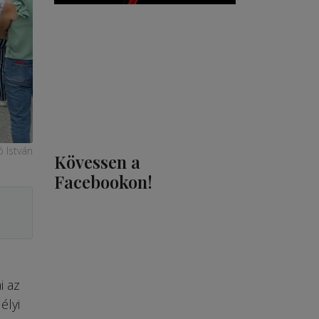
ó István
Kövessen a
Facebookon!
i az
élyi