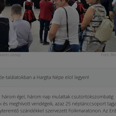
eketés ünnep
Fotó: Bír
le-találatokban a Hargita Népe elöl legyen!
három éjjel, három nap mulattak csütörtökszombatig
és meghívott vendégeik, azaz 25 néptánccsoport tagja
teremtő szándékkel szervezett Folkmaratonon. Az Erd