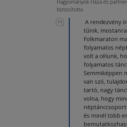
Hagyományok Háza és partnere
biztosította.
A rendezvény öt
tűnik, mostanra 
Folkmaraton mag
folyamatos népt
volt a célunk, h
folyamatos tánc
Semmiképpen ne
van szó, tulajd
tartó, nagy tánc
volna, hogy min
néptánccsoport
és minél több e
bemutatkozhasso