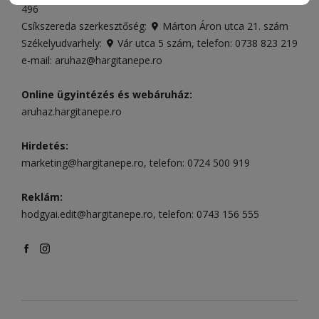
496
Csíkszereda szerkesztőség:
Márton Áron utca 21. szám
Székelyudvarhely:
Vár utca 5 szám
, telefon:
0738 823 219
e-mail:
aruhaz@hargitanepe.ro
Online ügyintézés és webáruház:
aruhaz.hargitanepe.ro
Hirdetés:
marketing@hargitanepe.ro
, telefon:
0724 500 919
Reklám:
hodgyai.edit@hargitanepe.ro
, telefon:
0743 156 555