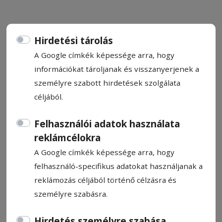
Hirdetési tárolás
A Google címkék képessége arra, hogy
A magyarság erős jelzést
információkat tároljanak és visszanyerjenek a
küldhet a többségi
személyre szabott hirdetések szolgálata
társadalomnak
céljából.
Felhasználói adatok használata
A soron következő parlamenti és
reklámcélokra
elnökválasztás hatalmas tétjére, az
A Google címkék képessége arra, hogy
összefogás erejére és a részvétel
felhasználó-specifikus adatokat használjanak a
fontosságára hívta fel a figyelmet Korodi
reklámozás céljából történő célzásra és
Attila, Csíkszereda polgármestere, az
személyre szabásra.
RMDSZ városi elnöke, valamint Tőke Ervin,
az Erdélyi Magyar Szövetség (EMSZ)
Hirdetés személyre szabása