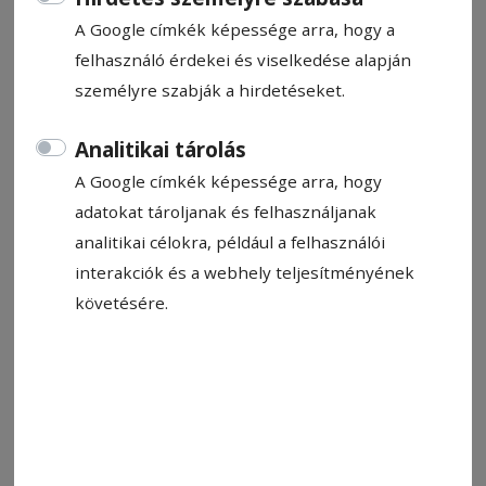
csíkszeredai elnöke a Mikó-vár előtti téren
A Google címkék képessége arra, hogy a
szerdán megtartott közös
felhasználó érdekei és viselkedése alapján
sajtótájékoztatón.
személyre szabják a hirdetéseket.
Létai Tibor
2024. november 20., 14:55
Analitikai tárolás
A Google címkék képessége arra, hogy
adatokat tároljanak és felhasználjanak
analitikai célokra, például a felhasználói
interakciók és a webhely teljesítményének
követésére.