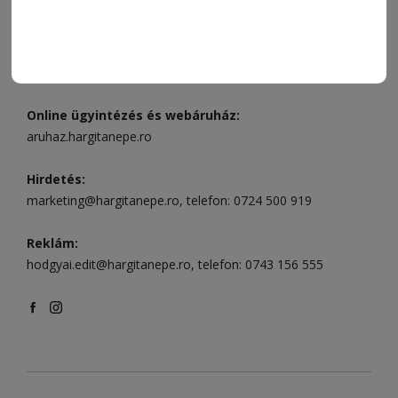
496
Csíkszereda szerkesztőség:
Márton Áron utca 21. szám
Székelyudvarhely:
Vár utca 5 szám
, telefon:
0738 823 219
e-mail:
aruhaz@hargitanepe.ro
Online ügyintézés és webáruház:
aruhaz.hargitanepe.ro
Hirdetés:
marketing@hargitanepe.ro
, telefon:
0724 500 919
Reklám:
hodgyai.edit@hargitanepe.ro
, telefon:
0743 156 555