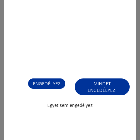
2026. június 29., 15:32
Ügyeskedő spekulánsok okozhatják,
de nehéz bizonyítani
ENGEDÉLYEZ
MINDET
ENGEDÉLYEZI
Egyet sem engedélyez