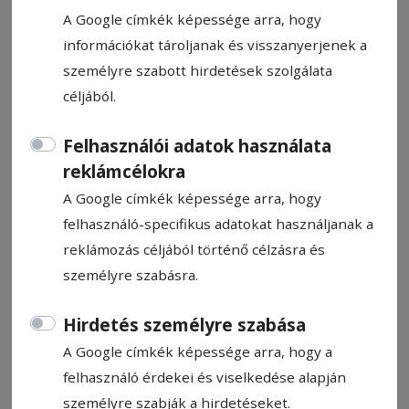
A Google címkék képessége arra, hogy
információkat tároljanak és visszanyerjenek a
személyre szabott hirdetések szolgálata
céljából.
Jelentős áremelkedés várható
jövőre a szeszes italoknál
Felhasználói adatok használata
reklámcélokra
A Google címkék képessége arra, hogy
2024 januárjától drasztikus áremelkedésre
felhasználó-specifikus adatokat használjanak a
számíthatnak a szeszes italok kedvelői,
reklámozás céljából történő célzásra és
mivel a jövedéki adó jelentős, mintegy 50%-
személyre szabásra.
os növekedése várható.
Hirdetés személyre szabása
Hírszerkesztő: Molnár Raymond
2024. október 24., 17:21
A Google címkék képessége arra, hogy a
felhasználó érdekei és viselkedése alapján
személyre szabják a hirdetéseket.