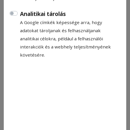
Analitikai tárolás
A Google címkék képessége arra, hogy
adatokat tároljanak és felhasználjanak
analitikai célokra, például a felhasználói
interakciók és a webhely teljesítményének
követésére.
Képünk illusztráció
Fotó: freepik.com
Állítsa be, hogy a Google-
találatokban a Hargita Népe elöl
legyen!