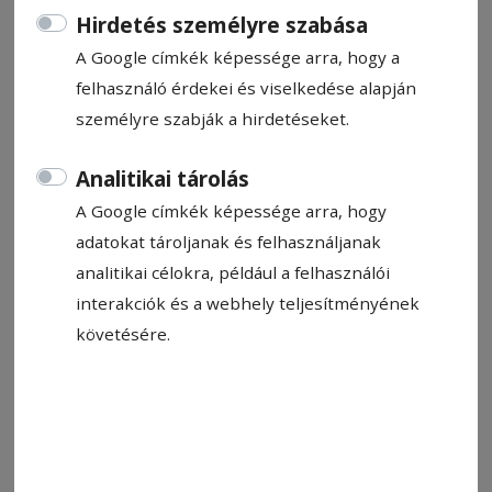
Hirdetés személyre szabása
HN-információ
A Google címkék képessége arra, hogy a
2026. február 23., 8:11
felhasználó érdekei és viselkedése alapján
személyre szabják a hirdetéseket.
Analitikai tárolás
A Google címkék képessége arra, hogy
adatokat tároljanak és felhasználjanak
analitikai célokra, például a felhasználói
interakciók és a webhely teljesítményének
követésére.
Fejes Rudolf Anzelm misézik. Visszafordíthatatlan veszteségtől
tart a premontrei közösség vezetője
Fotó: Váradhegyfoki Premontrei Prépostság/Fb