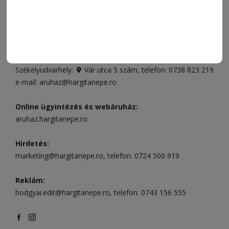
Ügyfélszolgálat (apróhirdetések, előfizetések)
Csíkszereda üzlet:
Csíki Mozi épülete
, telefon:
0728 001
496
Csíkszereda szerkesztőség:
Márton Áron utca 21. szám
Székelyudvarhely:
Vár utca 5 szám
, telefon:
0738 823 219
e-mail:
aruhaz@hargitanepe.ro
Online ügyintézés és webáruház:
aruhaz.hargitanepe.ro
Hirdetés:
marketing@hargitanepe.ro
, telefon:
0724 500 919
Reklám:
hodgyai.edit@hargitanepe.ro
, telefon:
0743 156 555