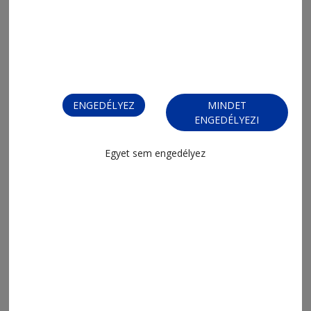
2025. november 26., 19:12
Oltással megelőzhető a baj
ENGEDÉLYEZ
MINDET
ENGEDÉLYEZI
Egyet sem engedélyez
2025. október 23., 7:09
Földrengés Vrancea megyében