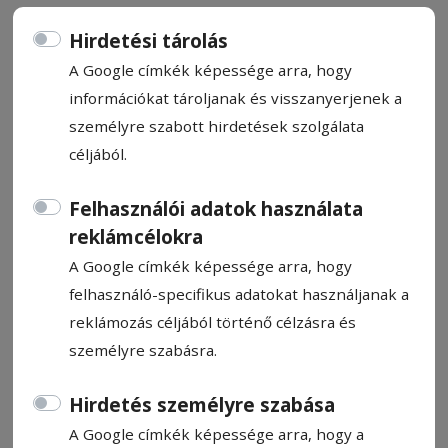
Hirdetési tárolás
A Google címkék képessége arra, hogy
információkat tároljanak és visszanyerjenek a
Az állatok gazdája is kórházba
személyre szabott hirdetések szolgálata
céljából.
került
Felhasználói adatok használata
Lépfene- vagy más néven antraxfertőzés
reklámcélokra
ütötte fel a fejét Vrancea megyében. A
A Google címkék képessége arra, hogy
veszélyes betegséget a napokban egy
felhasználó-specifikus adatokat használjanak a
Ciorăști településen található juh- és
reklámozás céljából történő célzásra és
kecskefarm állományában igazolták, és a
személyre szabásra.
tulajdonosnál is diagnosztizálták, aki
kórházba került. Az állategészségügyi
Hirdetés személyre szabása
hatóságok szigorú intézkedéseket
A Google címkék képessége arra, hogy a
vezettek be a terjedés megállítására.