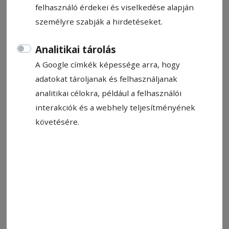
felhasználó érdekei és viselkedése alapján
személyre szabják a hirdetéseket.
Létai Tibor
2025. szeptember 10., 15:55
Analitikai tárolás
A Google címkék képessége arra, hogy
adatokat tároljanak és felhasználjanak
analitikai célokra, például a felhasználói
interakciók és a webhely teljesítményének
követésére.
Fotó: Domján Levente