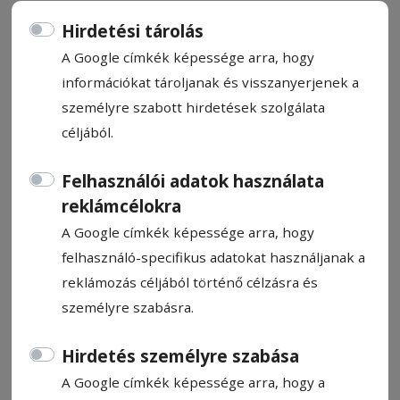
Hirdetési tárolás
A Google címkék képessége arra, hogy
információkat tároljanak és visszanyerjenek a
személyre szabott hirdetések szolgálata
CÍMKE: SAKK
céljából.
Felhasználói adatok használata
Állítsa be, hogy a Google
reklámcélokra
találatokban a Hargita Népe elől
legyen!
A Google címkék képessége arra, hogy
felhasználó-specifikus adatokat használjanak a
reklámozás céljából történő célzásra és
személyre szabásra.
Hirdetés személyre szabása
A Google címkék képessége arra, hogy a