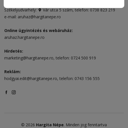
Csíkszereda szerkesztőség:
Márton Áron utca 21. szám
Székelyudvarhely:
Vár utca 5 szám
, telefon:
0738 823 219
e-mail:
aruhaz@hargitanepe.ro
Online ügyintézés és webáruház:
aruhaz.hargitanepe.ro
Hirdetés:
marketing@hargitanepe.ro
, telefon:
0724 500 919
Reklám:
hodgyai.edit@hargitanepe.ro
, telefon:
0743 156 555
© 2026
Hargita Népe
. Minden jog fenntartva