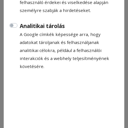
felhasználó érdekei és viselkedése alapján
személyre szabják a hirdetéseket.
Analitikai tárolás
A Google címkék képessége arra, hogy
2025. május 16., 8:49
adatokat tároljanak és felhasználjanak
Sakksuli (678.)
analitikai célokra, például a felhasználói
interakciók és a webhely teljesítményének
követésére.
2025. május 9., 8:02
Maróczy Géza öröksége és a 28.
Caissa sakkverseny
SAKKSULI (677.)