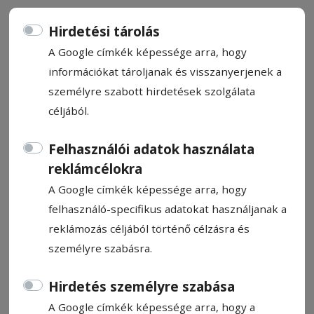
Hirdetési tárolás
A Google címkék képessége arra, hogy
információkat tároljanak és visszanyerjenek a
Sakksuli (689.)
személyre szabott hirdetések szolgálata
céljából.
Biró Sándor
Felhasználói adatok használata
2025. augusztus 1., 8:07
reklámcélokra
A Google címkék képessége arra, hogy
felhasználó-specifikus adatokat használjanak a
reklámozás céljából történő célzásra és
személyre szabásra.
Hirdetés személyre szabása
A Google címkék képessége arra, hogy a