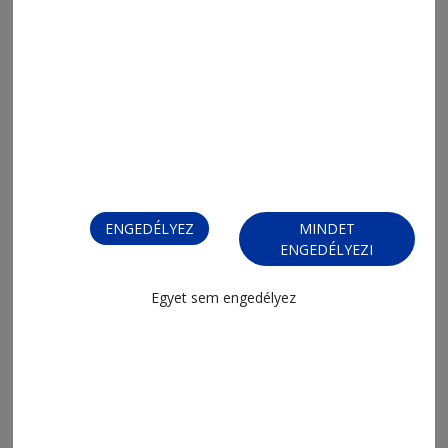
2026. július 24., 8:40
Sakksuli (735.)
ENGEDÉLYEZ
MINDET
ENGEDÉLYEZI
Egyet sem engedélyez
2026. július 17., 9:03