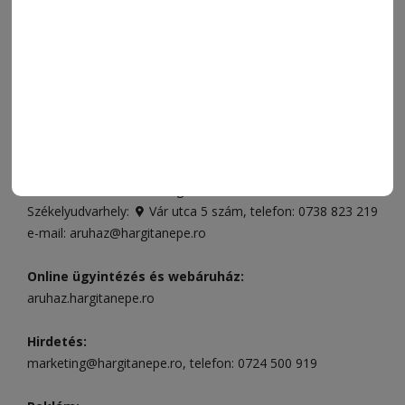
VIDEÓ
MÉDIAAJÁNLAT
FÓRUM
JÁTÉKSZABÁLYZAT
ELÉRHETŐSÉGEK
Ügyfélszolgálat (apróhirdetések, előfizetések)
Csíkszereda üzlet:
Csíki Mozi épülete
, telefon:
0728 001
496
Csíkszereda szerkesztőség:
Márton Áron utca 21. szám
Székelyudvarhely:
Vár utca 5 szám
, telefon:
0738 823 219
e-mail:
aruhaz@hargitanepe.ro
Online ügyintézés és webáruház:
aruhaz.hargitanepe.ro
Hirdetés:
marketing@hargitanepe.ro
, telefon:
0724 500 919