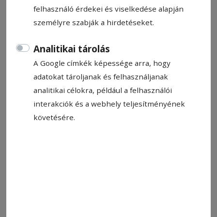
felhasználó érdekei és viselkedése alapján
személyre szabják a hirdetéseket.
Analitikai tárolás
A Google címkék képessége arra, hogy
adatokat tároljanak és felhasználjanak
analitikai célokra, például a felhasználói
interakciók és a webhely teljesítményének
követésére.
Állítsa be, hogy a Google-
találatokban a Hargita Népe elöl
legyen!
A grúziai Batumiban lezajlott FIDE Női
Világkupán 46 ország 107 kiváló sakkozója