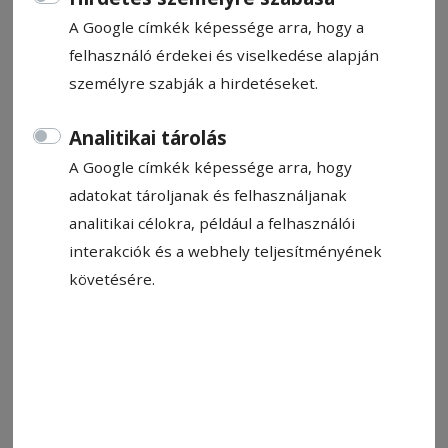
A Google címkék képessége arra, hogy a
felhasználó érdekei és viselkedése alapján
személyre szabják a hirdetéseket.
Analitikai tárolás
2026. augusztus 6., 16:29
209 riasztás, 370 bírság hét hónap
A Google címkék képessége arra, hogy
alatt
adatokat tároljanak és felhasználjanak
analitikai célokra, például a felhasználói
A közrendbiztosítási feladatok száma csökkent
interakciók és a webhely teljesítményének
az év első hét hónapjában a múlt év hasonló
követésére.
időszakához képest, ugyanakkor a
beavatkozások és a kiszabott szabálysértési
bírságok száma emelkedett.
2026. augusztus 5., 10:15
Hétfőig lehet kitölteni a