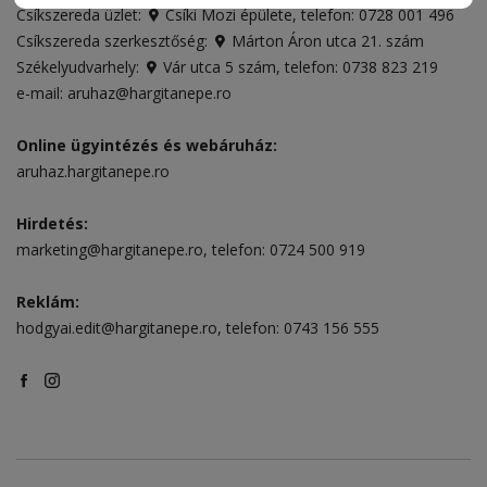
Csíkszereda üzlet:
Csíki Mozi épülete
, telefon:
0728 001 496
Csíkszereda szerkesztőség:
Márton Áron utca 21. szám
Székelyudvarhely:
Vár utca 5 szám
, telefon:
0738 823 219
e-mail:
aruhaz@hargitanepe.ro
Online ügyintézés és webáruház:
aruhaz.hargitanepe.ro
Hirdetés:
marketing@hargitanepe.ro
, telefon:
0724 500 919
Reklám:
hodgyai.edit@hargitanepe.ro
, telefon:
0743 156 555