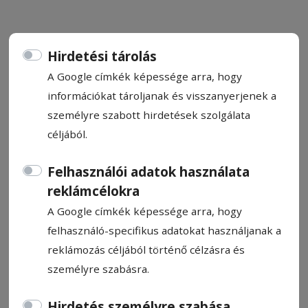
Hirdetési tárolás
A Google címkék képessége arra, hogy
CÍMKE: SAJTÓ
információkat tároljanak és visszanyerjenek a
személyre szabott hirdetések szolgálata
céljából.
Állítsa be, hogy a Google
találatokban a Hargita Népe elől
Felhasználói adatok használata
legyen!
reklámcélokra
A Google címkék képessége arra, hogy
felhasználó-specifikus adatokat használjanak a
reklámozás céljából történő célzásra és
személyre szabásra.
Hirdetés személyre szabása