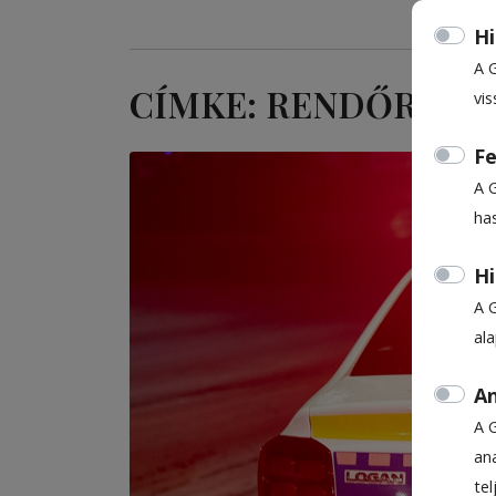
Hi
A 
CÍMKE: RENDŐRSÉGI
vis
Fe
A 
ha
Hi
A 
al
An
A 
ana
te