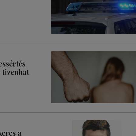
cssértés
 tizenhat
keres a