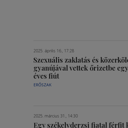
2025. április 16., 17:28
Szexuális zaklatás és közerköl
gyanújával vettek őrizetbe egy
éves fiút
ERŐSZAK
2025. március 31., 14:30
Egy székelyderzsi fiatal férfit 