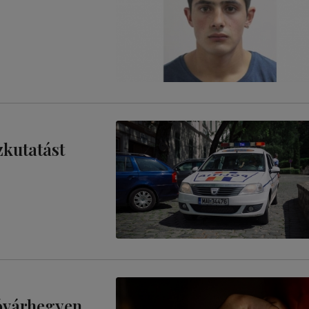
zkutatást
yóvárhegyen