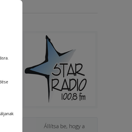
ásra.
edése
áljanak
Állítsa be, hogy a