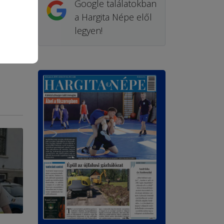
Google találatokban
a Hargita Népe elől
legyen!