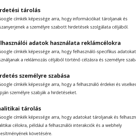
rdetési tárolás
Google címkék képessége arra, hogy információkat tároljanak és
 HÍR
szanyerjenek a személyre szabott hirdetések szolgálata céljából.
lhasználói adatok használata reklámcélokra
Google címkék képessége arra, hogy felhasználó-specifikus adatokat
sználjanak a reklámozás céljából történő célzásra és személyre szab
rdetés személyre szabása
Google címkék képessége arra, hogy a felhasználó érdekei és viselk
apján személyre szabják a hirdetéseket.
alitikai tárolás
Google címkék képessége arra, hogy adatokat tároljanak és felhaszn
litikai célokra, például a felhasználói interakciók és a webhely
ljesítményének követésére.