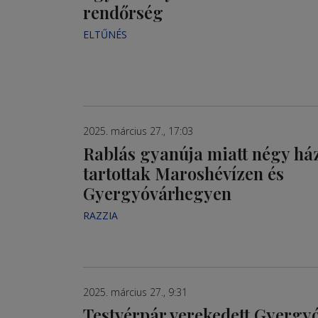
rendőrség
ELTŰNÉS
2025. március 27., 17:03
Rablás gyanúja miatt négy há
tartottak Maroshévízen és
Gyergyóvárhegyen
RAZZIA
2025. március 27., 9:31
Testvérpár verekedett Gyerg