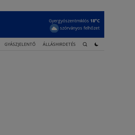
Gyergyószentmiklós
18°C
szórványos felhőzet
GYÁSZJELENTŐ
ÁLLÁSHIRDETÉS