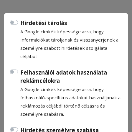
Hirdetési tárolás
A Google címkék képessége arra, hogy
CÍMKE: RALI
információkat tároljanak és visszanyerjenek a
személyre szabott hirdetések szolgálata
céljából.
Állítsa be, hogy a Google
találatokban a Hargita Népe elől
Felhasználói adatok használata
legyen!
reklámcélokra
A Google címkék képessége arra, hogy
felhasználó-specifikus adatokat használjanak a
reklámozás céljából történő célzásra és
személyre szabásra.
Hirdetés személyre szabása