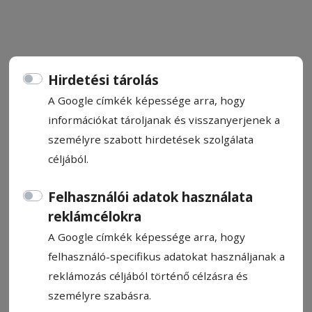
Hirdetési tárolás
CÍMKE: PÁLYÁZAT
A Google címkék képessége arra, hogy
információkat tároljanak és visszanyerjenek a
személyre szabott hirdetések szolgálata
Állítsa be, hogy a Google
céljából.
találatokban a Hargita Népe elől
legyen!
Felhasználói adatok használata
reklámcélokra
A Google címkék képessége arra, hogy
felhasználó-specifikus adatokat használjanak a
reklámozás céljából történő célzásra és
személyre szabásra.